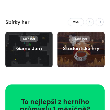
Sbírky her
Vše
487 her
485 her
Game Jam
Studentské hry
To nejlepší z herního
průmyslu 1 měsíčně?