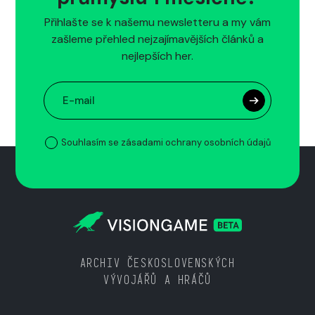
Přihlašte se k našemu newsletteru a my vám
zašleme přehled nejzajímavějších článků a
nejlepších her.
Souhlasím se zásadami ochrany osobních údajů
ARCHIV ČESKOSLOVENSKÝCH
VÝVOJÁŘŮ A HRÁČŮ