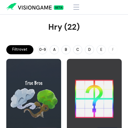
Hry (22)
Filtrovat
0-9
A
B
C
D
E
F
G