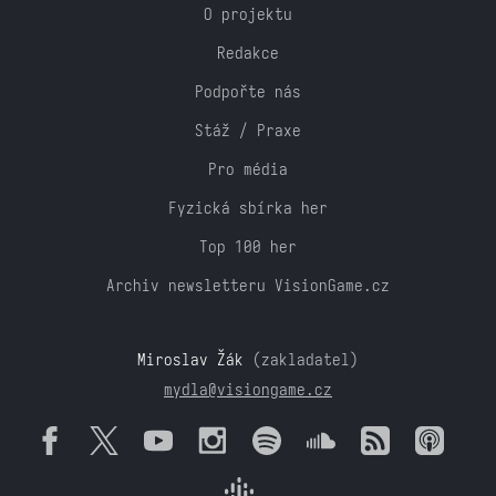
O projektu
Redakce
Podpořte nás
Stáž / Praxe
Pro média
Fyzická sbírka her
Top 100 her
Archiv newsletteru VisionGame.cz
Miroslav Žák
(zakladatel)
mydla@visiongame.cz