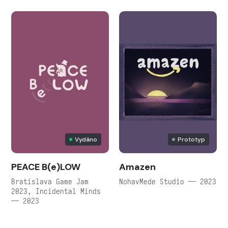
Vydáno
Prototyp
PEACE B(e)LOW
Amazen
Bratislava Game Jam
NohavMede Studio — 2023
2023, Incidental Minds
— 2023