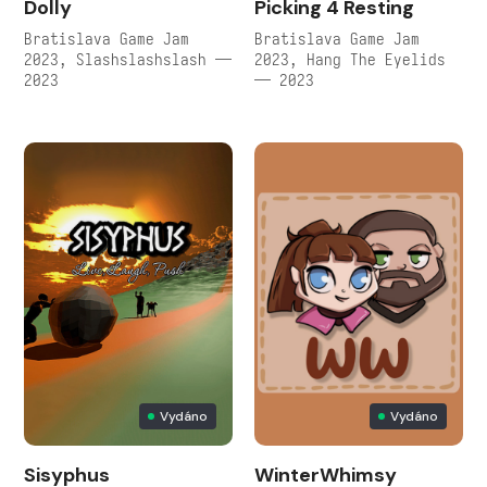
Dolly
Picking 4 Resting
Bratislava Game Jam
Bratislava Game Jam
2023, Slashslashslash —
2023, Hang The Eyelids
2023
— 2023
Vydáno
Vydáno
Sisyphus
WinterWhimsy