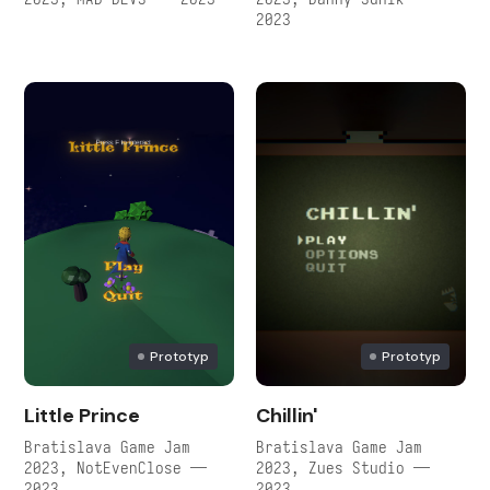
2023
Prototyp
Prototyp
Little Prince
Chillin'
Bratislava Game Jam
Bratislava Game Jam
2023, NotEvenClose —
2023, Zues Studio —
2023
2023