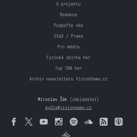
O projektu
Redakce
Podpořte nás
Stáž / Praxe
Pro média
Fyzická sbírka her
Top 100 her
Archiv newsletteru VisionGame.cz
Miroslav Žák
(zakladatel)
mydla@visiongame.cz