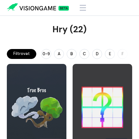
Hry (22)
Filtrovat
0-9
A
B
C
D
E
F
G