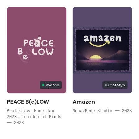
Vydáno
Prototyp
PEACE B(e)LOW
Amazen
Bratislava Game Jam
NohavMede Studio — 2023
2023, Incidental Minds
— 2023