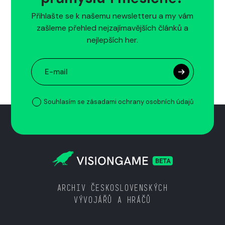
Přihlašte se k našemu newsletteru a my vám
zašleme přehled nejzajímavějších článků a
nejlepších her.
Souhlasím se zásadami ochrany osobních údajů
ARCHIV ČESKOSLOVENSKÝCH
VÝVOJÁŘŮ A HRÁČŮ