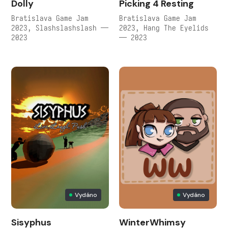
Dolly
Picking 4 Resting
Bratislava Game Jam
Bratislava Game Jam
2023, Slashslashslash —
2023, Hang The Eyelids
2023
— 2023
Vydáno
Vydáno
Sisyphus
WinterWhimsy