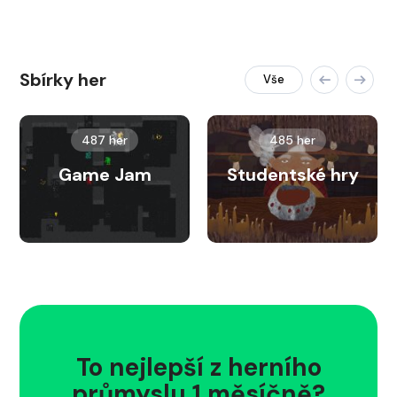
Sbírky her
Vše
487 her
485 her
Game Jam
Studentské hry
To nejlepší z herního
průmyslu 1 měsíčně?