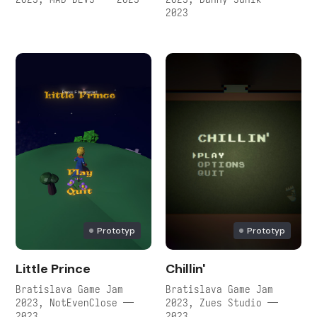
2023
Prototyp
Prototyp
Little Prince
Chillin'
Bratislava Game Jam
Bratislava Game Jam
2023, NotEvenClose —
2023, Zues Studio —
2023
2023