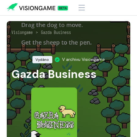
Visiongame
>
Gazda Business
V archivu Visiongame
Vydáno
Gazda Business