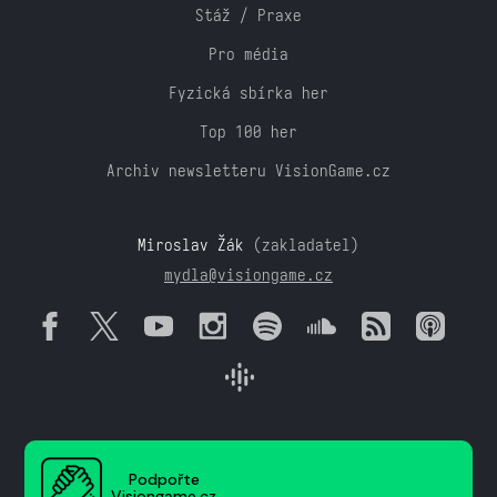
Stáž / Praxe
Pro média
Fyzická sbírka her
Top 100 her
Archiv newsletteru VisionGame.cz
Miroslav Žák
(zakladatel)
mydla@visiongame.cz
Podpořte
Visiongame.cz