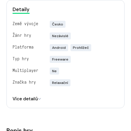
Detaily
Země vývoje
Česko
Žánr hry
Nezávislé
Platforma
Android
Prohlížeč
Typ hry
Freeware
Multiplayer
Ne
Značka hry
Relaxační
Engine
Godot
Více detailů
Popis hry