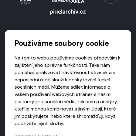
Podporují nás
Používáme soubory cookie
Na tomto webu používáme cookies především k
zajištění jeho správné funkčnosti. Také nám
pomáhají analyzovat návštěvnost stránek a v
neposlední řadě slouží k poskytování funkcí
sociálních médií. Můžeme sdílet informace o
vašem používání webových stránek s našimi
partnery pro sociální média, reklamu a analýzy,
kteří je mohou kombinovat s jinými údaji, které
Toto dílo podléhá licenci CC BY-NC-ND
jim poskytujete, nebo které shromažďují, když
Uveďte původ, neužívejte komerčně, nezpracovávejte.
používáte jejich služby.
Webarchivováno