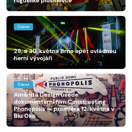
roguelike plošinovce
Článek
29. a 30. května Brno opět ovládnou
herní vývojáři
Článek
Amanita Design uvede
dokumentární film Constructing
Phonopolis — premiéra 12. května v
Biu Oko