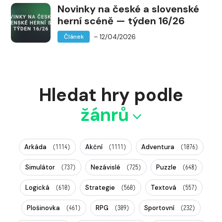
Novinky na české a slovenské
herní scéně — týden 16/26
– 12/04/2026
Článek
Hledat hry podle
žánrů
Arkáda
Akční
Adventura
(1114)
(1111)
(1076)
Simulátor
Nezávislé
Puzzle
(737)
(725)
(648)
Logická
Strategie
Textová
(610)
(560)
(557)
Plošinovka
RPG
Sportovní
(461)
(309)
(232)