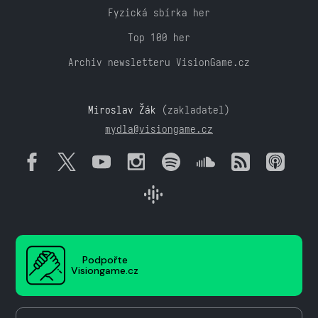
Fyzická sbírka her
Top 100 her
Archiv newsletteru VisionGame.cz
Miroslav Žák
(zakladatel)
mydla@visiongame.cz
Podpořte
Visiongame.cz