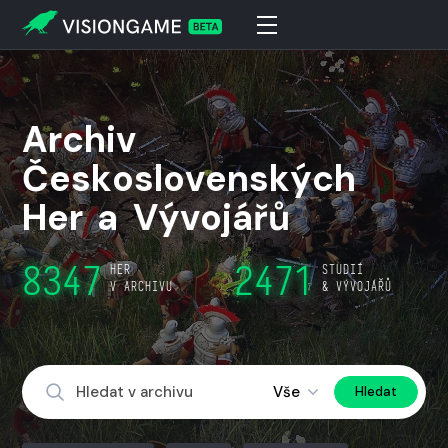
A
r
c
h
i
v
Č
e
s
k
o
s
l
o
v
e
n
s
k
ý
c
h
H
e
r
a
V
ý
v
o
j
á
ř
ů
8347
2471
HER
STUDIÍ
V ARCHIVU
& VÝVOJÁŘŮ
Vše
Hledat