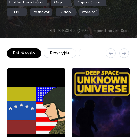
5 otázek pro tvůrce
Co je ...
Doporučujeme
FPI
Rozhovor
Video
Vzdělání
BRUTUS MAXIMUS (2026) – Superstructure Games
Právě vyšlo
Brzy vyjde
Nově v archivu
Vše