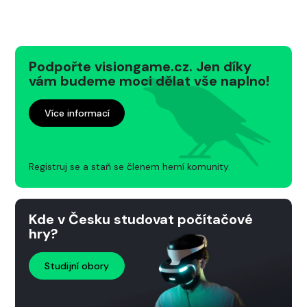
Podpořte visiongame.cz. Jen díky
vám budeme moci dělat vše naplno!
Více informací
Registruj se a staň se členem herní komunity.
Kde v Česku studovat počítačové
hry?
Studijní obory