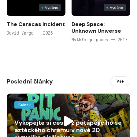
Vydáno
Vydáno
The Caracas Incident
Deep Space:
Unknown Universe
David Varga — 2026
Mythforge games — 2017
Poslední články
Vše
Článek
Vykopejte si cestu z potápějícího se
aztéckého chrámu v nové 2D