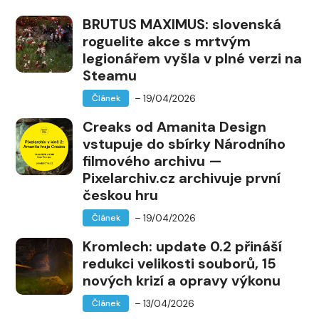
BRUTUS MAXIMUS: slovenská
roguelite akce s mrtvým
legionářem vyšla v plné verzi na
Steamu
– 19/04/2026
Článek
Creaks od Amanita Design
vstupuje do sbírky Národního
filmového archivu —
Pixelarchiv.cz archivuje první
českou hru
– 19/04/2026
Článek
Kromlech: update 0.2 přináší
redukci velikosti souborů, 15
nových krizí a opravy výkonu
– 13/04/2026
Článek