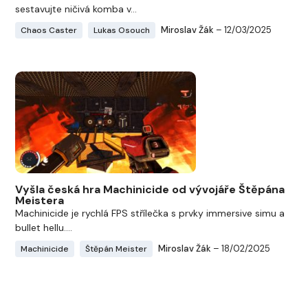
sestavujte ničivá komba v...
Miroslav Žák
– 12/03/2025
Chaos Caster
Lukas Osouch
Vyšla česká hra Machinicide od vývojáře Štěpána
Meistera
Machinicide je rychlá FPS střílečka s prvky immersive simu a
bullet hellu....
Miroslav Žák
– 18/02/2025
Machinicide
Štěpán Meister