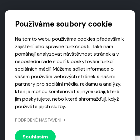
Podporují nás
Používáme soubory cookie
Na tomto webu používáme cookies především k
zajištění jeho správné funkčnosti. Také nám
pomáhají analyzovat návštěvnost stránek a v
neposlední řadě slouží k poskytování funkcí
sociálních médií. Můžeme sdílet informace o
vašem používání webových stránek s našimi
partnery pro sociální média, reklamu a analýzy,
kteří je mohou kombinovat s jinými údaji, které
Toto dílo podléhá licenci CC BY-NC-ND
jim poskytujete, nebo které shromažďují, když
Uveďte původ, neužívejte komerčně, nezpracovávejte.
používáte jejich služby.
Webarchivováno
PODROBNÉ NASTAVENÍ
Národní knihovnou ČR
Design by
Vanda
Souhlasím
© 2026 Visiongame. Všechna práva vyhrazena.
Zásady