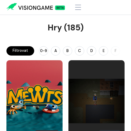
Hry (185)
Filtrovat
0-9
A
B
C
D
E
F
G