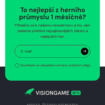
To nejlepší z herního
průmyslu 1 měsíčně?
Přihlašte se k našemu newsletteru a my vám
zašleme přehled nejzajímavějších článků a
nejlepších her.
Souhlasím se zásadami ochrany osobních údajů