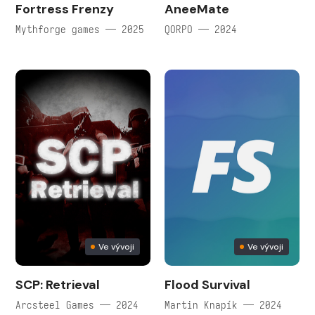
Fortress Frenzy
AneeMate
Mythforge games — 2025
QORPO — 2024
Ve vývoji
Ve vývoji
SCP: Retrieval
Flood Survival
Arcsteel Games — 2024
Martin Knapík — 2024