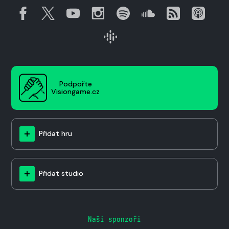
Podpořte
Visiongame.cz
Přidat hru
Přidat studio
Naši sponzoři