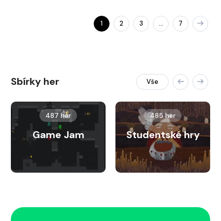
1
2
3
7
…
Sbírky her
Vše
487 her
485 her
Game Jam
Studentské hry