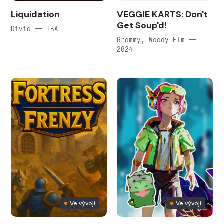
Liquidation
VEGGIE KARTS: Don't
Get Soup'd!
Divio — TBA
Grommy, Woody Elm —
2024
Ve vývoji
Ve vývoji