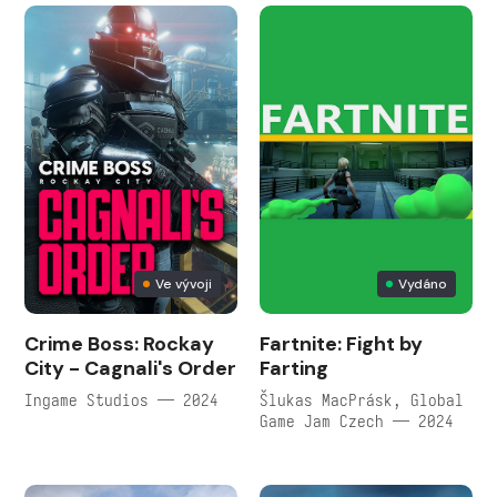
Ve vývoji
Vydáno
Crime Boss: Rockay
Fartnite: Fight by
City - Cagnali's Order
Farting
Ingame Studios — 2024
Šlukas MacPrásk, Global
Game Jam Czech — 2024