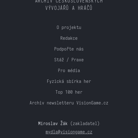
ARCHIV ČESKOSLOVENSKÝCH
VÝVOJÁŘŮ A HRÁČŮ
O projektu
Redakce
Podpořte nás
Stáž / Praxe
Pro média
Fyzická sbírka her
Top 100 her
Archiv newsletteru VisionGame.cz
Miroslav Žák
(zakladatel)
mydla@visiongame.cz