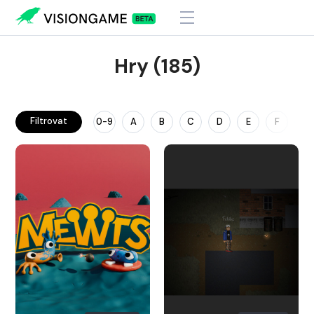
Hry (185)
Filtrovat
0-9
A
B
C
D
E
F
G