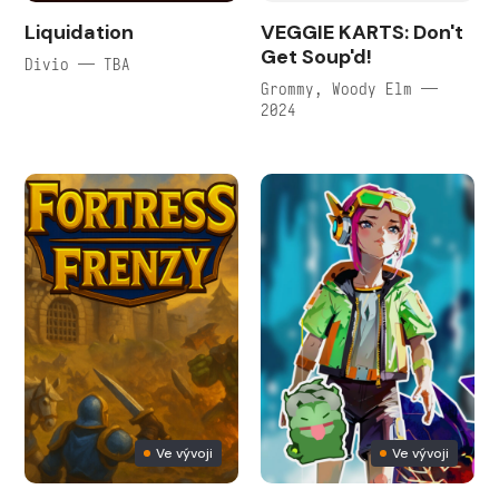
Liquidation
VEGGIE KARTS: Don't
Get Soup'd!
Divio — TBA
Grommy, Woody Elm —
2024
Ve vývoji
Ve vývoji