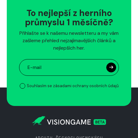
To nejlepší z herního
průmyslu 1 měsíčně?
Přihlašte se k našemu newsletteru a my vám
zašleme přehled nejzajímavějších článků a
nejlepších her.
Souhlasím se zásadami ochrany osobních údajů