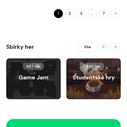
1
2
3
7
…
Sbírky her
Vše
487 her
485 her
Game Jam
Studentské hry