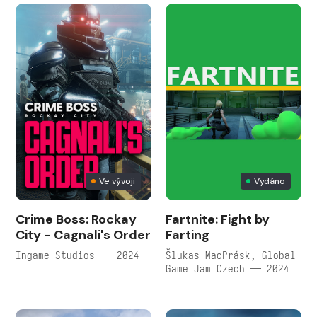
Ve vývoji
Vydáno
Crime Boss: Rockay
Fartnite: Fight by
City - Cagnali's Order
Farting
Ingame Studios — 2024
Šlukas MacPrásk, Global
Game Jam Czech — 2024