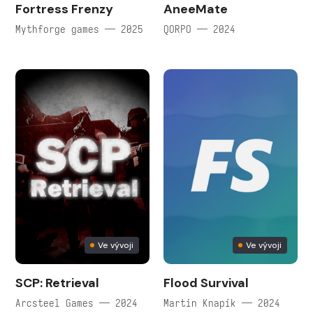
Fortress Frenzy
AneeMate
Mythforge games — 2025
QORPO — 2024
Ve vývoji
Ve vývoji
SCP: Retrieval
Flood Survival
Arcsteel Games — 2024
Martin Knapík — 2024