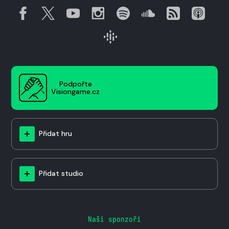
Podpořte
Visiongame.cz
Přidat hru
Přidat studio
Naši sponzoři