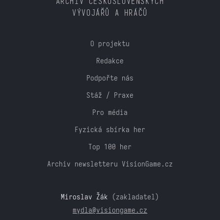
ARCHIV ČESKOSLOVENSKÝCH
VÝVOJÁŘŮ A HRÁČŮ
O projektu
Redakce
Podpořte nás
Stáž / Praxe
Pro média
Fyzická sbírka her
Top 100 her
Archiv newsletteru VisionGame.cz
Miroslav Žák
(zakladatel)
mydla@visiongame.cz