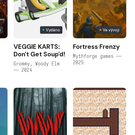
i
Vydáno
Ve vývoji
VEGGIE KARTS:
Fortress Frenzy
Don't Get Soup'd!
Mythforge games —
2025
Grommy, Woody Elm
— 2024