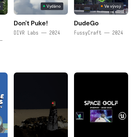
o
Vydáno
Ve vývoji
Don't Puke!
DudeGo
DIVR Labs — 2024
FussyCraft — 2024
—