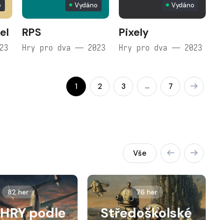
o
Vydáno
Vydáno
el
RPS
Pixely
23
Hry pro dva — 2023
Hry pro dva — 2023
…
1
2
3
7
Vše
82 her
76 her
HRY podle
Středoškolské