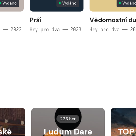
Vydáno
Vydáno
Vydán
y
Prší
Vědomostní du
a — 2023
Hry pro dva — 2023
Hry pro dva — 20
223 her
ské
Ludum Dare
TOP 