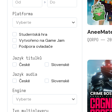
Platforma
Vyberte
AneeMat
Studentská hra
QORPO — 20
Vytvořeno na Game Jam
Podpora ovladače
Jazyk titulků
České
Slovenské
Jazyk audia
České
Slovenské
Engine
Vyberte
Typ multiplayeru