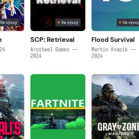
Ve vývoji
Ve vývoji
Ve vývoj
e
SCP: Retrieval
Flood Survival
24
Arcsteel Games —
Martin Knapík —
2024
2024