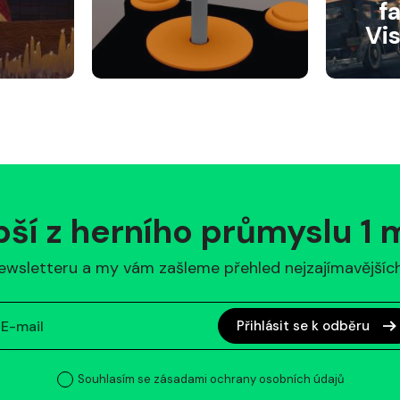
f
Vi
pší z herního průmyslu 1
ewsletteru a my vám zašleme přehled nejzajímavějších 
Přihlásit se k odběru
Souhlasím se zásadami ochrany osobních údajů