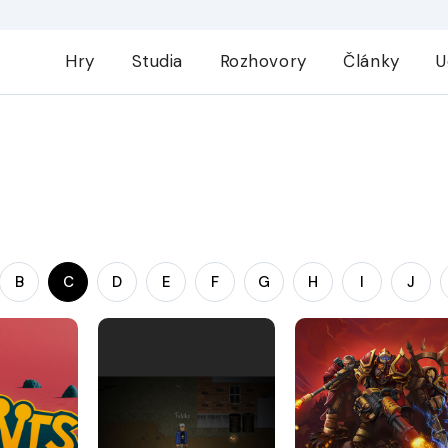
Hry
Studia
Rozhovory
Články
U
B
C
D
E
F
G
H
I
J