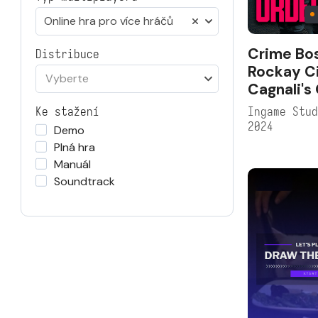
Online hra pro více hráčů
Crime Bos
Distribuce
Rockay Ci
Vyberte
Cagnali's
Ingame Stu
Ke stažení
2024
Demo
Plná hra
Manuál
Soundtrack