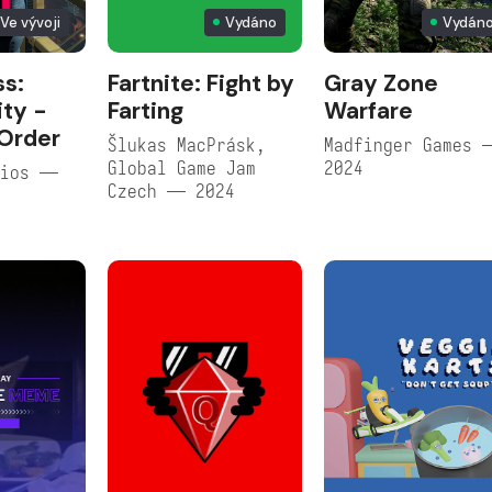
Ve vývoji
Vydáno
Vydán
s:
Fartnite: Fight by
Gray Zone
ty -
Farting
Warfare
 Order
Šlukas MacPrásk,
Madfinger Games 
Global Game Jam
2024
dios —
Czech — 2024