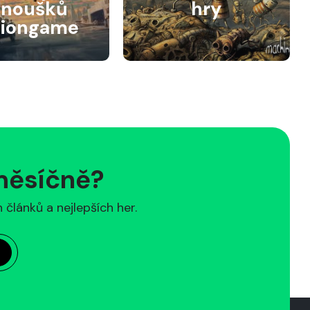
anoušků
hry
siongame
 měsíčně?
článků a nejlepších her.