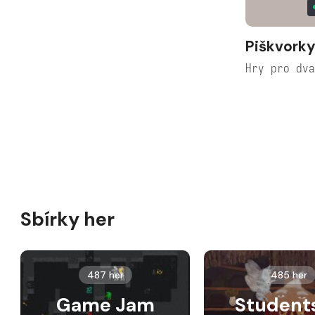
Piškvork
Hry pro dv
Sbírky her
487 her
485 her
Game Jam
Student