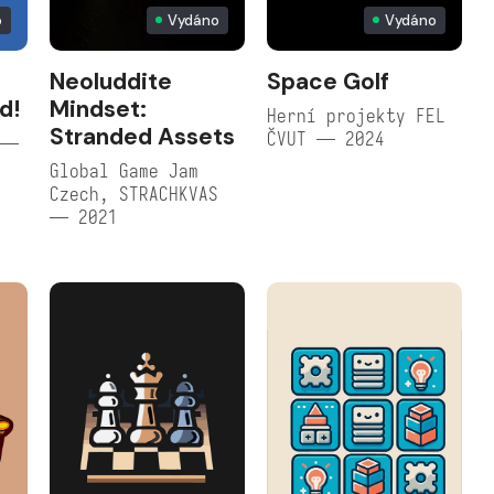
o
Vydáno
Vydáno
:
Neoluddite
Space Golf
d!
Mindset:
Herní projekty FEL
Stranded Assets
ČVUT — 2024
 —
Global Game Jam
Czech, STRACHKVAS
— 2021