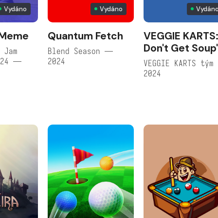
Vydáno
Vydáno
Vydán
 Meme
Quantum Fetch
VEGGIE KARTS
Don't Get Soup'
 Jam
Blend Season —
024 —
2024
VEGGIE KARTS tým
2024