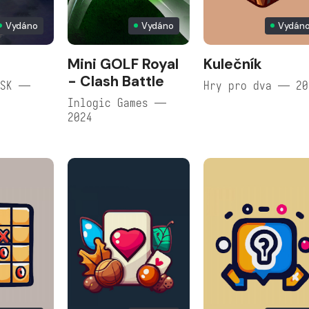
Vydáno
Vydáno
Vydán
Mini GOLF Royal
Kulečník
- Clash Battle
/SK —
Hry pro dva — 20
Inlogic Games —
2024