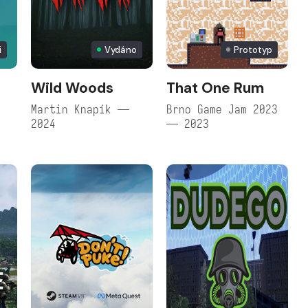
i
Vydáno
Prototyp
Wild Woods
That One Rum
Martin Knapík —
Brno Game Jam 2023
2024
— 2023