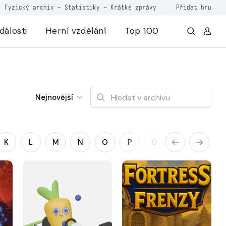
Fyzický archiv
-
Statistiky
-
Krátké zprávy
Přidat hru
dálosti
Herní vzdělání
Top 100
Nejnovější
K
L
M
N
O
P
Q
R
S