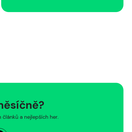
 měsíčně?
článků a nejlepších her.