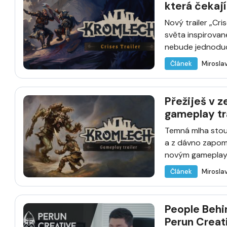
která čekají
Nový trailer „Cr
světa inspirované
nebude jednoduchá
Článek
Mirosla
Přežiješ v z
gameplay tr
Temná mlha stou
a z dávno zapom
novým gameplay t
Článek
Mirosla
People Behi
Perun Creat