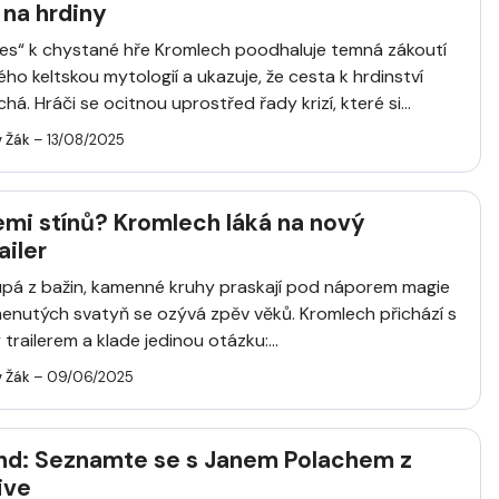
 na hrdiny
ises“ k chystané hře Kromlech poodhaluje temná zákoutí
ho keltskou mytologií a ukazuje, že cesta k hrdinství
. Hráči se ocitnou uprostřed řady krizí, které si...
v Žák
– 13/08/2025
emi stínů? Kromlech láká na nový
ailer
pá z bažin, kamenné kruhy praskají pod náporem magie
enutých svatyň se ozývá zpěv věků. Kromlech přichází s
railerem a klade jedinou otázku:...
v Žák
– 09/06/2025
nd: Seznamte se s Janem Polachem z
ive