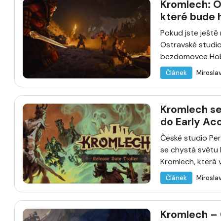
Kromlech: O
které bude h
Pokud jste ještě 
Ostravské studio
bezdomovce Hobo:
Článek
Mirosla
Kromlech se
do Early Ac
České studio Per
se chystá světu 
Kromlech, která 
Článek
Mirosla
Kromlech – 