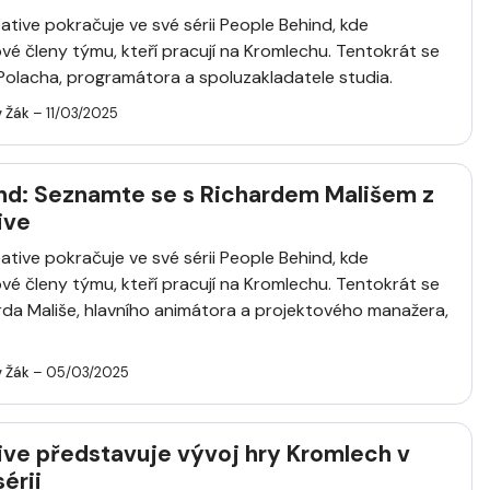
ative pokračuje ve své sérii People Behind, kde
ové členy týmu, kteří pracují na Kromlechu. Tentokrát se
 Polacha, programátora a spoluzakladatele studia.
v Žák
– 11/03/2025
nd: Seznamte se s Richardem Mališem z
ive
ative pokračuje ve své sérii People Behind, kde
ové členy týmu, kteří pracují na Kromlechu. Tentokrát se
arda Mališe, hlavního animátora a projektového manažera,
v Žák
– 05/03/2025
ive představuje vývoj hry Kromlech v
érii