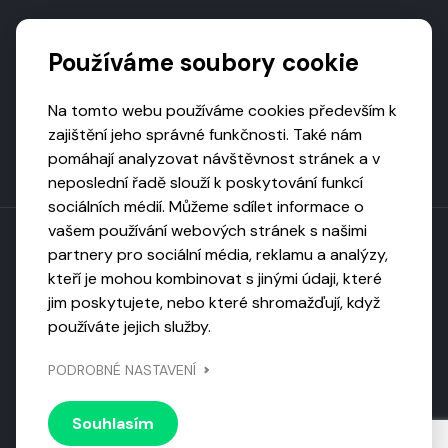
Podporují nás
Používáme soubory cookie
Na tomto webu používáme cookies především k
zajištění jeho správné funkčnosti. Také nám
pomáhají analyzovat návštěvnost stránek a v
neposlední řadě slouží k poskytování funkcí
sociálních médií. Můžeme sdílet informace o
vašem používání webových stránek s našimi
partnery pro sociální média, reklamu a analýzy,
kteří je mohou kombinovat s jinými údaji, které
Toto dílo podléhá licenci CC BY-NC-ND
jim poskytujete, nebo které shromažďují, když
Uveďte původ, neužívejte komerčně, nezpracovávejte.
používáte jejich služby.
Webarchivováno
PODROBNÉ NASTAVENÍ
Národní knihovnou ČR
Design by
Vanda
Souhlasím
© 2026 Visiongame. Všechna práva vyhrazena.
Zásady