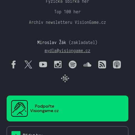
Fyzická sbírka her
Top 100 her
Archiv newsletteru VisionGame.cz
Miroslav Žák
(zakladatel)
mydla@visiongame.cz
Podpořte
Visiongame.cz