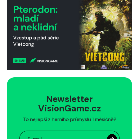
Newsletter
VisionGame.cz
To nejlepší z herního průmyslu 1 měsíčně?