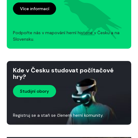
Více informací
Podpořte nás v mapování herní historie v Česku a na
Slovensku.
Kde v Česku studovat počítačové
hry?
Studijní obory
Registruj se a staň se členem herní komunity.