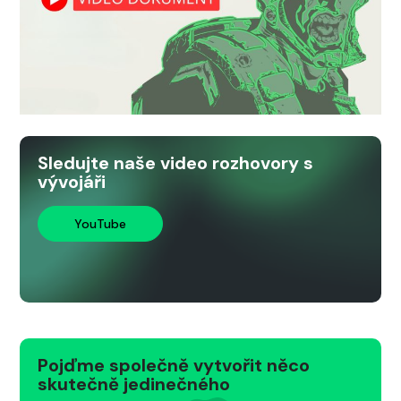
Sledujte naše video rozhovory s
vývojáři
YouTube
Pojďme společně vytvořit něco
skutečně jedinečného