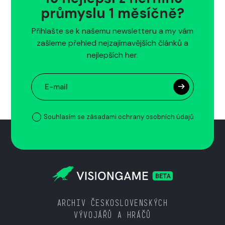
průmyslu 1 měsíčně?
Přihlašte se k našemu newsletteru a my vám
zašleme přehled nejzajímavějších článků a
nejlepších her.
Souhlasím se zásadami ochrany osobních údajů
ARCHIV ČESKOSLOVENSKÝCH
VÝVOJÁŘŮ A HRÁČŮ