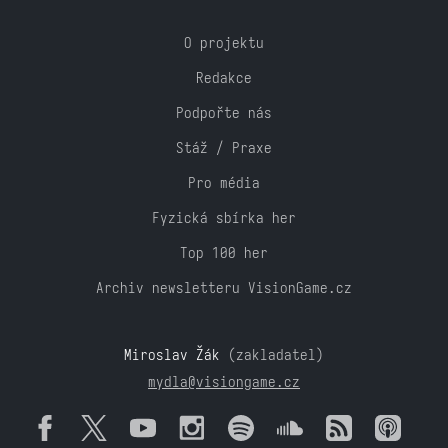
O projektu
Redakce
Podpořte nás
Stáž / Praxe
Pro média
Fyzická sbírka her
Top 100 her
Archiv newsletteru VisionGame.cz
Miroslav Žák
(zakladatel)
mydla@visiongame.cz