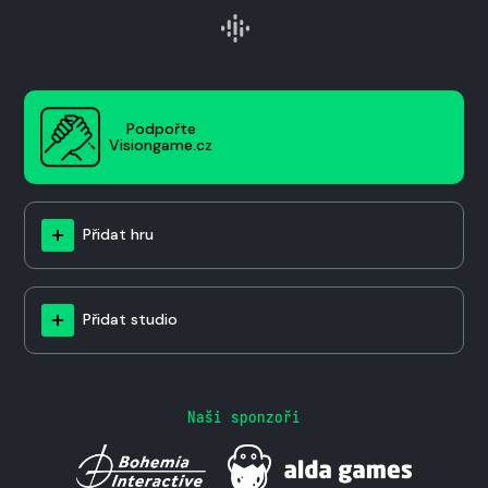
Podpořte
Visiongame.cz
Přidat hru
Přidat studio
Naši sponzoři