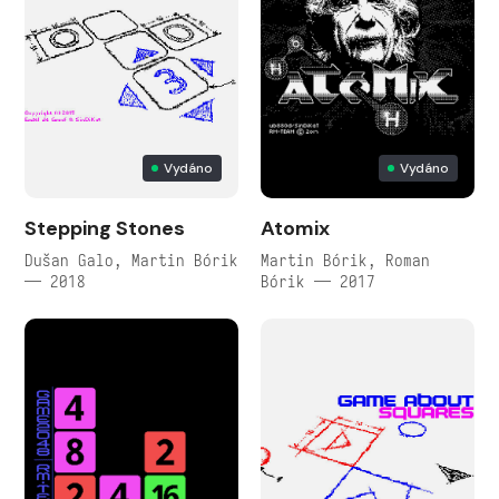
Vydáno
Vydáno
Stepping Stones
Atomix
Dušan Galo, Martin Bórik
Martin Bórik, Roman
— 2018
Bórik — 2017