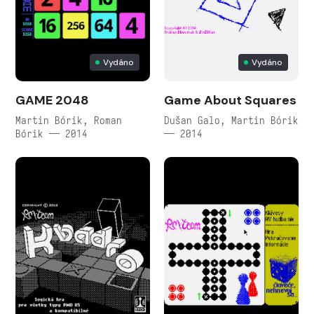
Vydáno
Vydáno
GAME 2048
Game About Squares
Martin Bórik, Roman
Dušan Galo, Martin Bórik
Bórik — 2014
— 2014