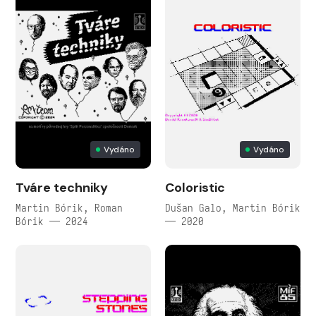
Vydáno
Vydáno
Tváre techniky
Coloristic
Martin Bórik, Roman
Dušan Galo, Martin Bórik
Bórik — 2024
— 2020