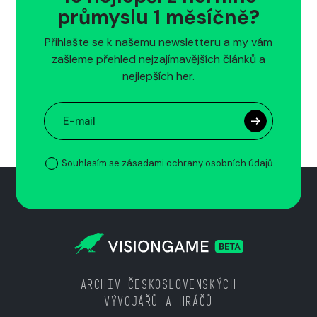
průmyslu 1 měsíčně?
Přihlašte se k našemu newsletteru a my vám
zašleme přehled nejzajímavějších článků a
nejlepších her.
Souhlasím se zásadami ochrany osobních údajů
ARCHIV ČESKOSLOVENSKÝCH
VÝVOJÁŘŮ A HRÁČŮ