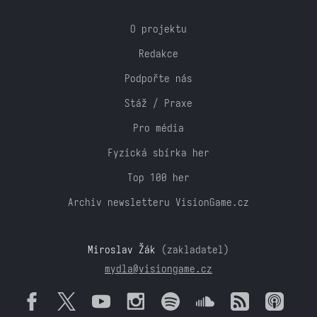
O projektu
Redakce
Podpořte nás
Stáž / Praxe
Pro média
Fyzická sbírka her
Top 100 her
Archiv newsletteru VisionGame.cz
Miroslav Žák
(zakladatel)
mydla@visiongame.cz