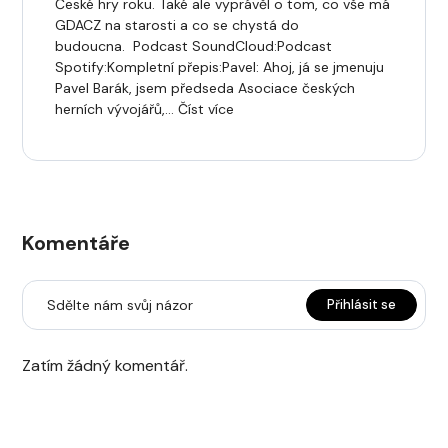
České hry roku. Také ale vyprávěl o tom, co vše má
GDACZ na starosti a co se chystá do
budoucna. Podcast SoundCloud:Podcast
Spotify:Kompletní přepis:Pavel: Ahoj, já se jmenuju
Pavel Barák, jsem předseda Asociace českých
herních vývojářů,… Číst více
Komentáře
Sdělte nám svůj názor
Přihlásit se
Zatím žádný komentář.