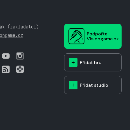
ák
(zakladatel)
Podpořte
ongame.cz
Visiongame.cz
Přidat hru
Přidat studio