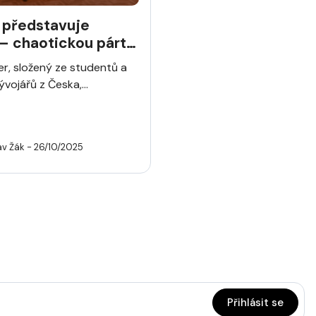
 představuje
– chaotickou párty
lastelíny, kde vládne
r, složený ze studentů a
a zmatek
vojářů z Česka,...
av Žák
- 26/10/2025
Přihlásit se