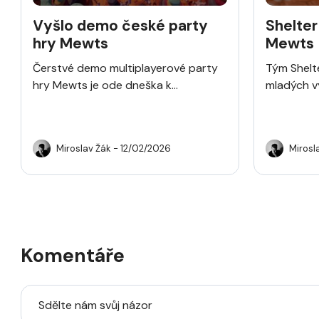
Vyšlo demo české party
Shelter
hry Mewts
Mewts 
hru z p
Čerstvé demo multiplayerové party
Tým Shelte
smích 
hry Mewts je ode dneška k...
mladých vý
Miroslav Žák
- 12/02/2026
Mirosl
Komentáře
Sdělte nám svůj názor