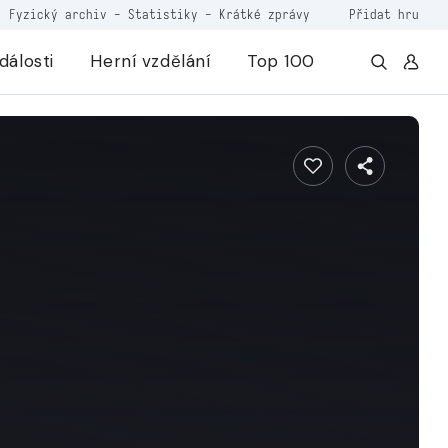
Fyzický archiv
-
Statistiky
-
Krátké zprávy
Přidat hru
dálosti
Herní vzdělání
Top 100