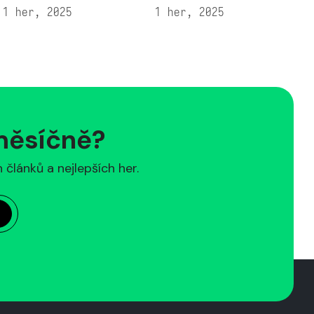
1 her, 2025
1 her, 2025
1
 měsíčně?
článků a nejlepších her.