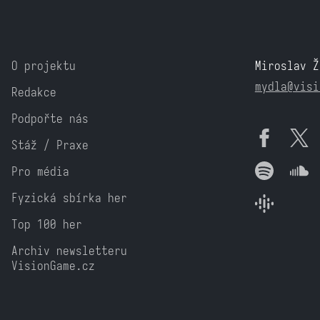
O projektu
Miroslav Ž
mydla@visi
Redakce
Podpořte nás
Stáž / Praxe
Pro média
Fyzická sbírka her
Top 100 her
Archiv newsletteru
VisionGame.cz