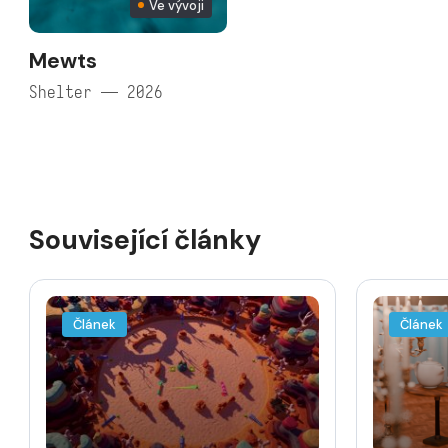
Ve vývoji
Mewts
Shelter — 2026
Související články
Článek
Článek