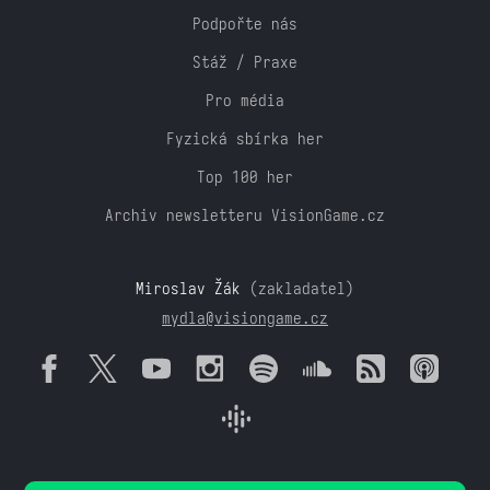
Podpořte nás
Stáž / Praxe
Pro média
Fyzická sbírka her
Top 100 her
Archiv newsletteru VisionGame.cz
Miroslav Žák
(zakladatel)
mydla@visiongame.cz