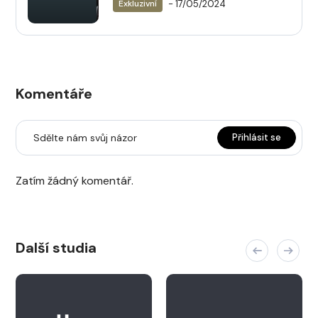
- 17/05/2024
Exkluzivní
továrně na zábavu neumřít
nudou)
Komentáře
Sdělte nám svůj názor
Přihlásit se
Zatím žádný komentář.
Další studia