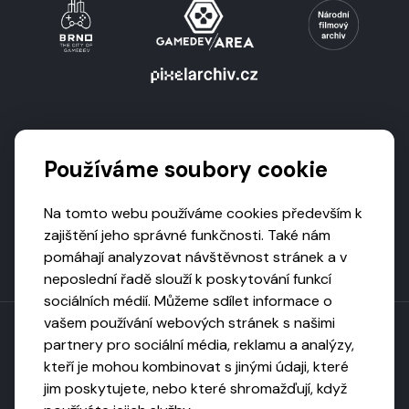
Podporují nás
Používáme soubory cookie
Na tomto webu používáme cookies především k
zajištění jeho správné funkčnosti. Také nám
pomáhají analyzovat návštěvnost stránek a v
neposlední řadě slouží k poskytování funkcí
sociálních médií. Můžeme sdílet informace o
vašem používání webových stránek s našimi
partnery pro sociální média, reklamu a analýzy,
kteří je mohou kombinovat s jinými údaji, které
Toto dílo podléhá licenci CC BY-NC-ND
jim poskytujete, nebo které shromažďují, když
Uveďte původ, neužívejte komerčně, nezpracovávejte.