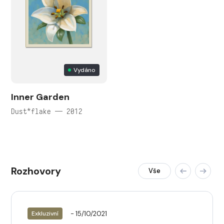
Vydáno
Inner Garden
Dust*flake — 2012
Rozhovory
Vše
- 15/10/2021
Exkluzivní