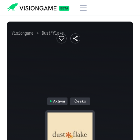
Visiongame
>
Dust*flake
Aktivní
Česko