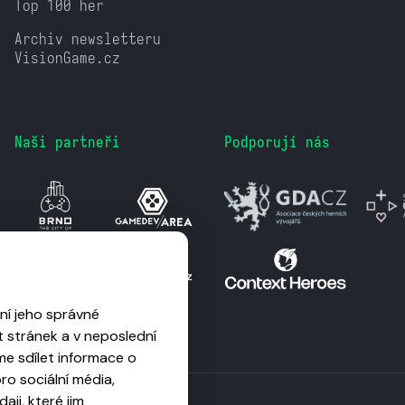
Top 100 her
Archiv newsletteru
VisionGame.cz
Naši partneři
Podporují nás
ní jeho správné
 stránek a v neposlední
me sdílet informace o
o sociální média,
aji, které jim