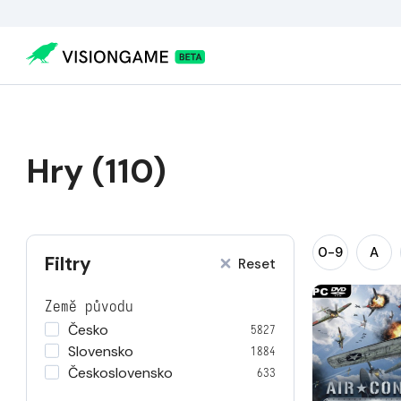
Hry (110)
0-9
A
Filtry
Reset
Země původu
Česko
5827
Slovensko
1884
Československo
633