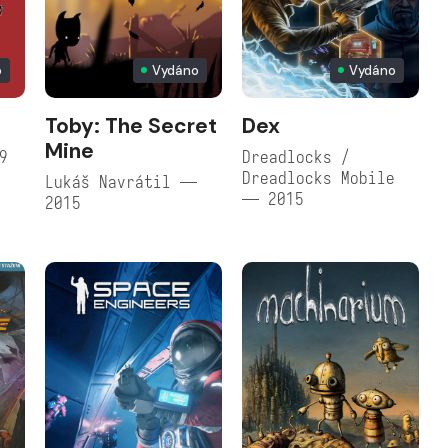
o
Vydáno
Vydáno
Toby: The Secret
Dex
Mine
9
Dreadlocks /
Dreadlocks Mobile
Lukáš Navrátil —
— 2015
2015