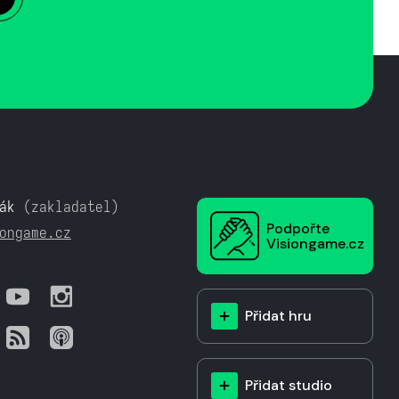
ák
(zakladatel)
Podpořte
ongame.cz
Visiongame.cz
Přidat hru
Přidat studio