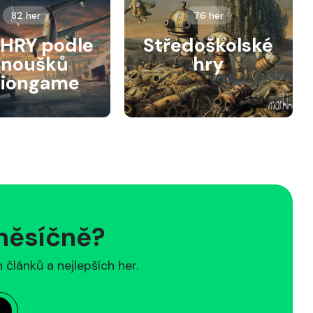
82 her
76 her
HRY podle
Středoškolské
anoušků
hry
siongame
 měsíčně?
článků a nejlepších her.