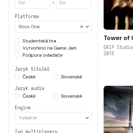
Platforma
Xbox One
Tower of
Studentská hra
GRIP Studi
Vytvořeno na Game Jam
2015
Podpora ovladače
Jazyk titulků
České
Slovenské
Jazyk audia
České
Slovenské
Engine
Vyberte
Typ multiplayeru