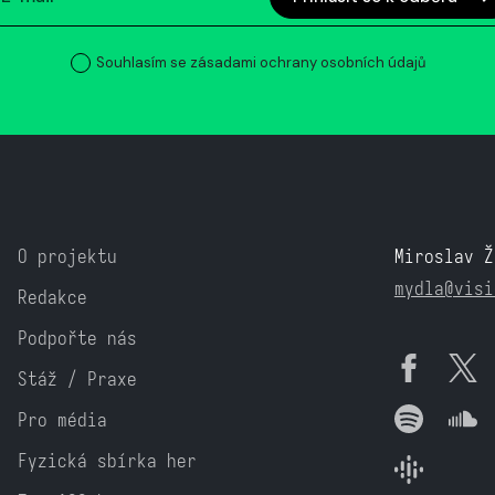
Souhlasím se zásadami ochrany osobních údajů
O projektu
Miroslav Ž
mydla@visi
Redakce
Podpořte nás
Stáž / Praxe
Pro média
Fyzická sbírka her