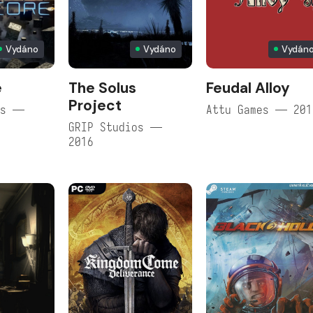
Vydáno
Vydáno
Vydán
e
The Solus
Feudal Alloy
Project
os —
Attu Games — 201
GRIP Studios —
2016