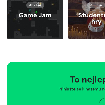
487 her
485 her
Game Jam
Student
hry
To nejle
Přihlašte se k našemu n