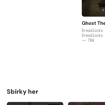
Ghost Th
Dreadlocks 
Dreadlocks 
— TBA
Sbírky her