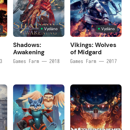
o
Vydáno
Vydáno
Shadows:
Vikings: Wolves
Awakening
of Midgard
3
Games Farm — 2018
Games Farm — 2017