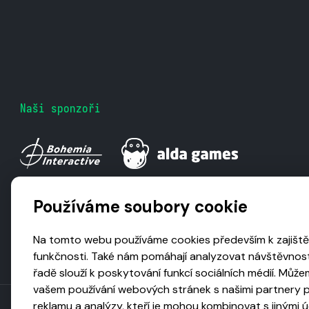
Naši sponzoři
Používáme soubory cookie
Na tomto webu používáme cookies především k zajiště
funkčnosti. Také nám pomáhají analyzovat návštěvnost
řadě slouží k poskytování funkcí sociálních médií. Může
vašem používání webových stránek s našimi partnery pr
reklamu a analýzy, kteří je mohou kombinovat s jinými úd