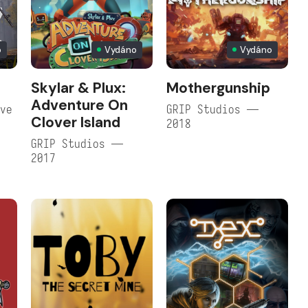
o
Vydáno
Vydáno
Skylar & Plux:
Mothergunship
Adventure On
ive
GRIP Studios —
Clover Island
2018
GRIP Studios —
2017