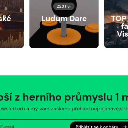
223 her
ské
Ludum Dare
TOP 
f
Vi
pší z herního průmyslu 1
ewsletteru a my vám zašleme přehled nejzajímavějších 
Přihlásit se k odběru