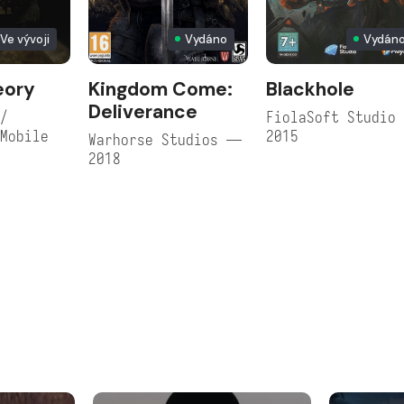
Ve vývoji
Vydáno
Vydán
eory
Kingdom Come:
Blackhole
Deliverance
/
FiolaSoft Studio
Mobile
2015
Warhorse Studios —
2018