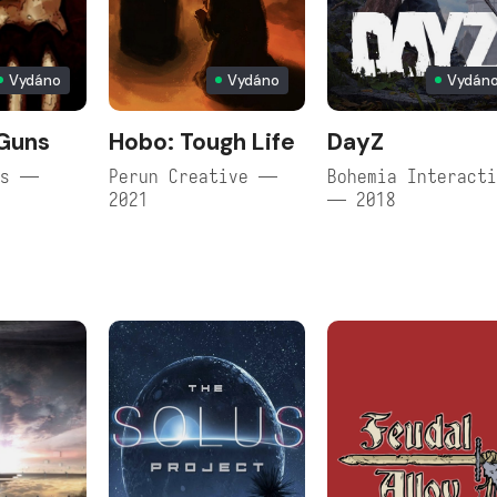
Vydáno
Vydáno
Vydán
 Guns
Hobo: Tough Life
DayZ
os —
Perun Creative —
Bohemia Interact
2021
— 2018