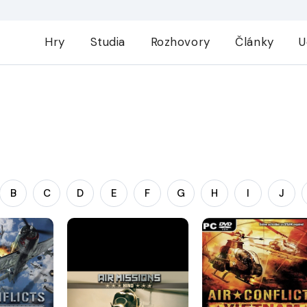
Hry
Studia
Rozhovory
Články
U
B
C
D
E
F
G
H
I
J