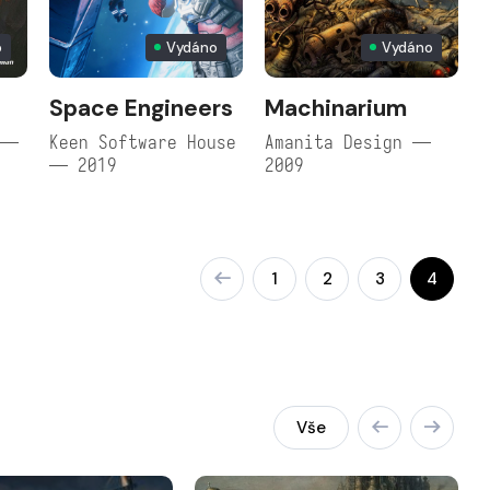
o
Vydáno
Vydáno
Space Engineers
Machinarium
 —
Keen Software House
Amanita Design —
— 2019
2009
1
2
3
4
Vše