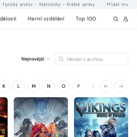
Fyzický archiv
-
Statistiky
-
Krátké zprávy
Přidat hru
dálosti
Herní vzdělání
Top 100
Nejnovější
K
L
M
N
O
P
Q
R
S