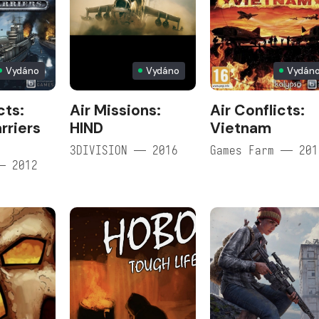
Vydáno
Vydáno
Vydán
cts:
Air Missions:
Air Conflicts:
rriers
HIND
Vietnam
3DIVISION — 2016
Games Farm — 201
— 2012