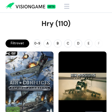
Hry (110)
Filtrovat
0-9
A
B
C
D
E
F
G