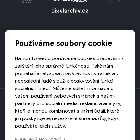
Podporují nás
Používáme soubory cookie
Na tomto webu používáme cookies především k
zajištění jeho správné funkčnosti. Také nám
pomáhají analyzovat návštěvnost stránek a v
neposlední řadě slouží k poskytování funkcí
sociálních médií. Můžeme sdílet informace o
vašem používání webových stránek s našimi
partnery pro sociální média, reklamu a analýzy,
kteří je mohou kombinovat s jinými údaji, které
Toto dílo podléhá licenci CC BY-NC-ND
jim poskytujete, nebo které shromažďují, když
Uveďte původ, neužívejte komerčně, nezpracovávejte.
používáte jejich služby.
Webarchivováno
PODROBNÉ NASTAVENÍ
Národní knihovnou ČR