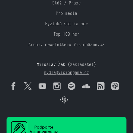
Stáž / Praxe
Pro média
Fyzická sbírka her
Top 100 her
Archiv newsletteru VisionGame.cz
Miroslav Žák
(zakladatel)
mydla@visiongame.cz
Podpořte
Visiongame.cz