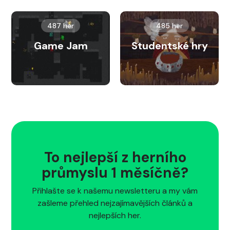
487 her
485 her
Game Jam
Studentské hry
To nejlepší z herního
průmyslu 1 měsíčně?
Přihlašte se k našemu newsletteru a my vám
zašleme přehled nejzajímavějších článků a
nejlepších her.