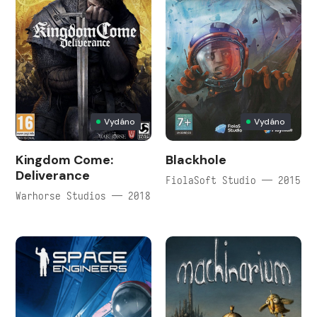
Vydáno
Vydáno
Kingdom Come:
Blackhole
Deliverance
FiolaSoft Studio — 2015
Warhorse Studios — 2018