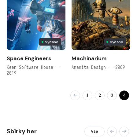
Vydáno
Vydáno
Space Engineers
Machinarium
Keen Software House —
Amanita Design — 2009
2019
1
2
3
4
Sbírky her
Vše