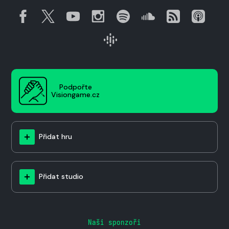
Podpořte
Visiongame.cz
Přidat hru
Přidat studio
Naši sponzoři