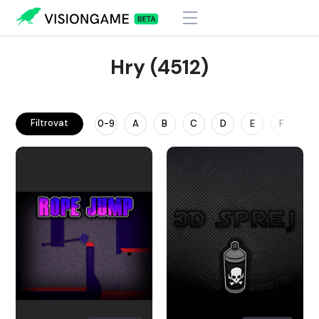
Hry (4512)
Filtrovat
0-9
A
B
C
D
E
F
G