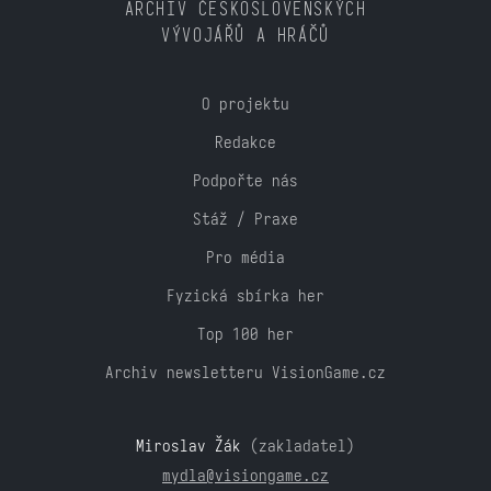
ARCHIV ČESKOSLOVENSKÝCH
VÝVOJÁŘŮ A HRÁČŮ
O projektu
Redakce
Podpořte nás
Stáž / Praxe
Pro média
Fyzická sbírka her
Top 100 her
Archiv newsletteru VisionGame.cz
Miroslav Žák
(zakladatel)
mydla@visiongame.cz