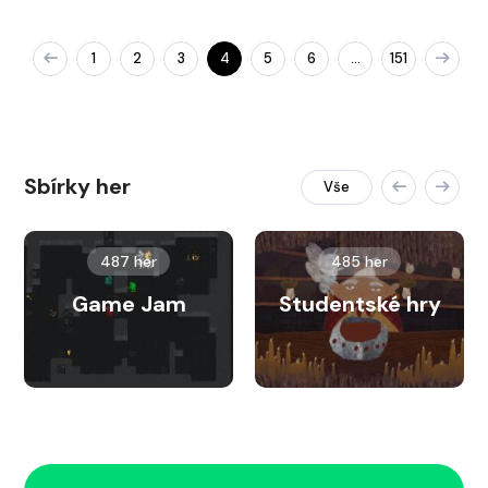
1
2
3
4
5
6
151
…
Sbírky her
Vše
487 her
485 her
Game Jam
Studentské hry