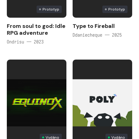
Prototyp
Prototyp
From soul to god: Idle
Type to Fireball
RPG adventure
Ddaniecheque — 2025
Ondrisu — 2023
Vydáno
Vydáno