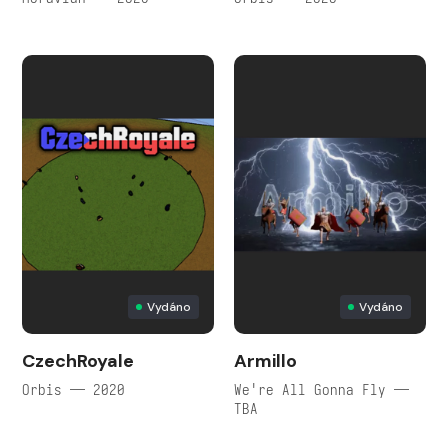
Vydáno
Vydáno
CzechRoyale
Armillo
Orbis — 2020
We're All Gonna Fly —
TBA