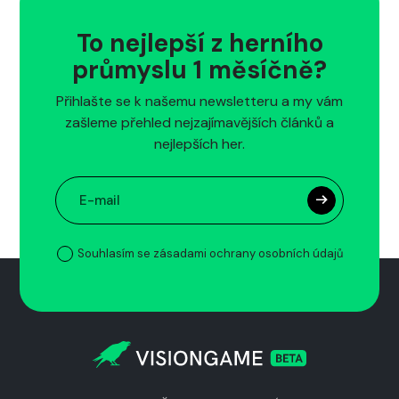
To nejlepší z herního
průmyslu 1 měsíčně?
Přihlašte se k našemu newsletteru a my vám
zašleme přehled nejzajímavějších článků a
nejlepších her.
Souhlasím se zásadami ochrany osobních údajů