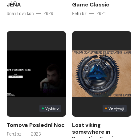
JÉŇA
Game Classic
Snailovitch — 2020
Fehibz — 2021
Vydáno
Ve vývoji
Tomova Poslední Noc
Lost viking
somewhere in
Fehibz — 2023