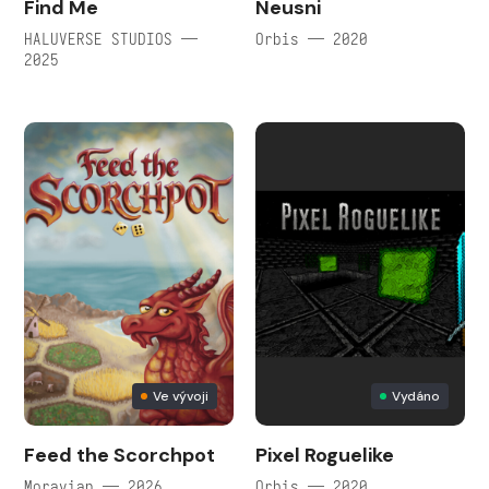
Find Me
Neusni
HALUVERSE STUDIOS —
Orbis — 2020
2025
Ve vývoji
Vydáno
Feed the Scorchpot
Pixel Roguelike
Moravian — 2026
Orbis — 2020