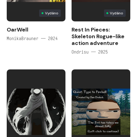
Vydáno
Vydáno
OarWell
Rest In Pieces:
Skeleton Rogue-like
MonikaBrauner — 2024
action adventure
Ondrisu — 2025