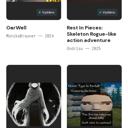
Vydáno
Vydáno
OarWell
Rest In Pieces:
Skeleton Rogue-like
MonikaBrauner — 2024
action adventure
Ondrisu — 2025