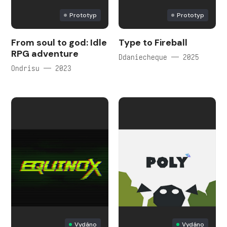
Prototyp
Prototyp
From soul to god: Idle
Type to Fireball
RPG adventure
Ddaniecheque — 2025
Ondrisu — 2023
Vydáno
Vydáno