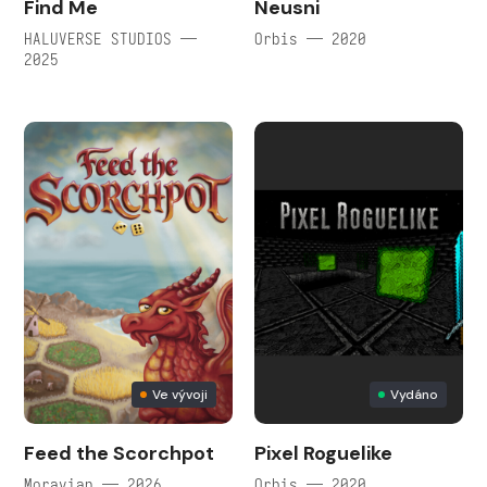
Find Me
Neusni
HALUVERSE STUDIOS —
Orbis — 2020
2025
Ve vývoji
Vydáno
Feed the Scorchpot
Pixel Roguelike
Moravian — 2026
Orbis — 2020