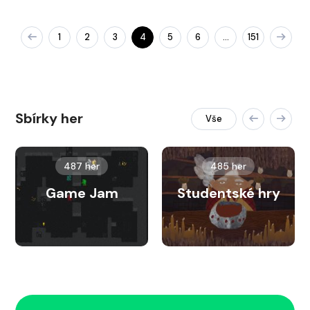
1
2
3
4
5
6
151
…
Sbírky her
Vše
487 her
485 her
Game Jam
Studentské hry