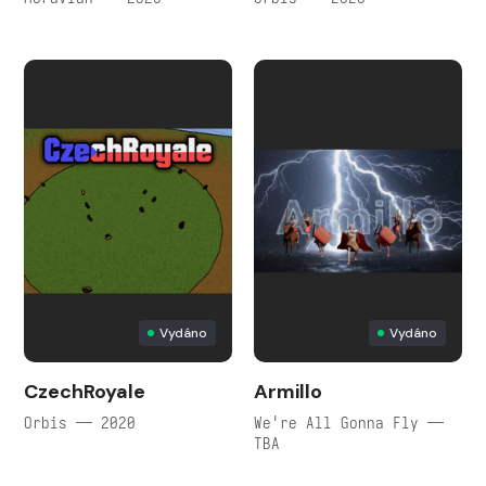
Vydáno
Vydáno
CzechRoyale
Armillo
Orbis — 2020
We're All Gonna Fly —
TBA