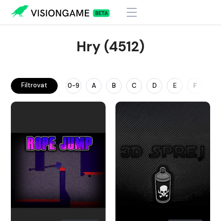
Hry (4512)
Filtrovat
0-9
A
B
C
D
E
F
G