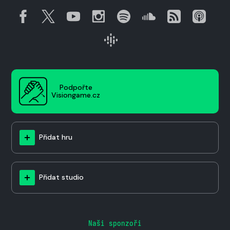
Podpořte
Visiongame.cz
Přidat hru
Přidat studio
Naši sponzoři