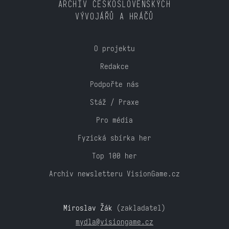
ARCHIV ČESKOSLOVENSKÝCH
VÝVOJÁŘŮ A HRÁČŮ
O projektu
Redakce
Podpořte nás
Stáž / Praxe
Pro média
Fyzická sbírka her
Top 100 her
Archiv newsletteru VisionGame.cz
Miroslav Žák
(zakladatel)
mydla@visiongame.cz