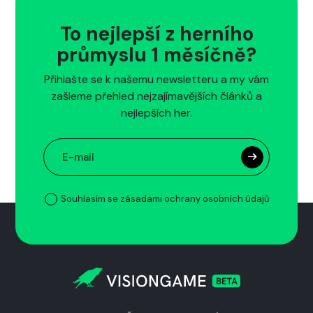
To nejlepší z herního
průmyslu 1 měsíčně?
Přihlašte se k našemu newsletteru a my vám
zašleme přehled nejzajímavějších článků a
nejlepších her.
Souhlasím se zásadami ochrany osobních údajů