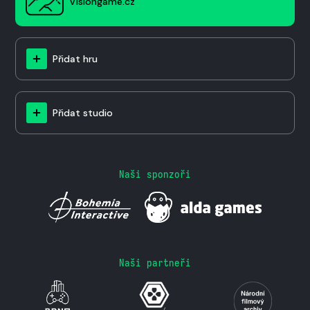
Visiongame.cz
Přidat hru
Přidat studio
Naši sponzoři
Naši partneři