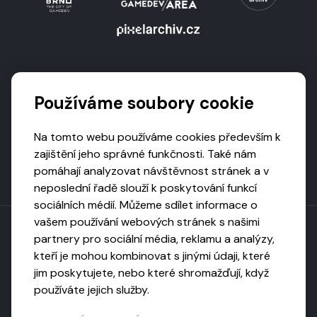
Podporují nás
Používáme soubory cookie
Na tomto webu používáme cookies především k
zajištění jeho správné funkčnosti. Také nám
pomáhají analyzovat návštěvnost stránek a v
neposlední řadě slouží k poskytování funkcí
sociálních médií. Můžeme sdílet informace o
vašem používání webových stránek s našimi
partnery pro sociální média, reklamu a analýzy,
kteří je mohou kombinovat s jinými údaji, které
Toto dílo podléhá licenci CC BY-NC-ND
jim poskytujete, nebo které shromažďují, když
Uveďte původ, neužívejte komerčně, nezpracovávejte.
používáte jejich služby.
Webarchivováno