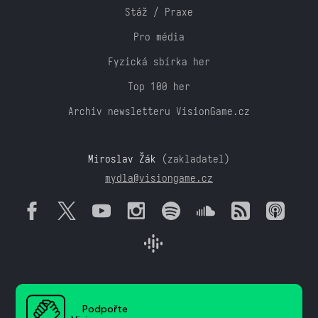
Stáž / Praxe
Pro média
Fyzická sbírka her
Top 100 her
Archiv newsletteru VisionGame.cz
Miroslav Žák
(zakladatel)
mydla@visiongame.cz
Podpořte