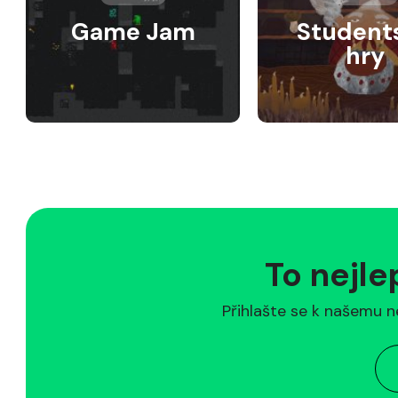
Game Jam
Student
hry
To nejle
Přihlašte se k našemu n