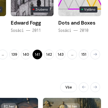
o
Zrušeno
Vydáno
Edward Fogg
Dots and Boxes
Sosáci — 2011
Sosáci — 2010
…
…
139
140
141
142
143
151
Vše
82 her
76 her