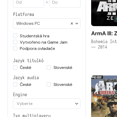
Platforma
Windows PC
ArmA III: 
Studentská hra
Bohemia Int
Vytvořeno na Game Jam
— 2014
Podpora ovladače
Jazyk titulků
České
Slovenské
Jazyk audia
České
Slovenské
Engine
Vyberte
Typ multiplayeru