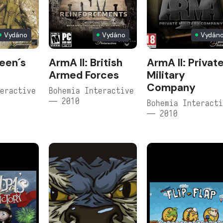
Vydáno
Vydáno
Vydán
een´s
ArmA II: British
ArmA II: Privat
Armed Forces
Military
Company
eractive
Bohemia Interactive
— 2010
Bohemia Interact
— 2010