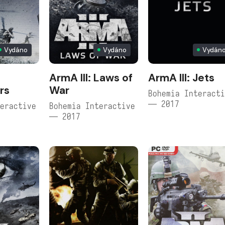
Vydáno
Vydáno
Vydán
ArmA III: Laws of
ArmA III: Jets
rs
War
Bohemia Interact
— 2017
eractive
Bohemia Interactive
— 2017