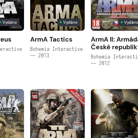
Vydáno
Vydáno
Vydán
Zeus
ArmA Tactics
ArmA II: Armád
České republi
eractive
Bohemia Interactive
— 2013
Bohemia Interact
— 2012