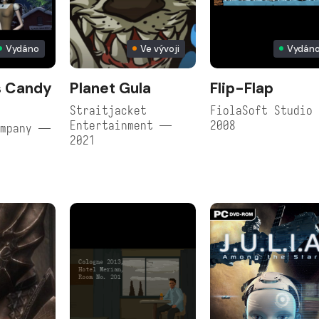
Vydáno
Ve vývoji
Vydán
s Candy
Planet Gula
Flip-Flap
Straitjacket
FiolaSoft Studio
Entertainment —
2008
ompany —
2021