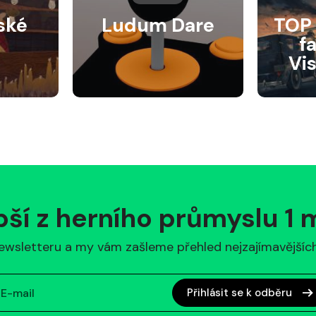
ské
Ludum Dare
TOP 
f
Vi
pší z herního průmyslu 1
ewsletteru a my vám zašleme přehled nejzajímavějších 
Přihlásit se k odběru