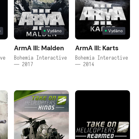
o
Vydáno
Vydáno
ArmA III: Malden
ArmA III: Karts
ive
Bohemia Interactive
Bohemia Interactive
— 2017
— 2014