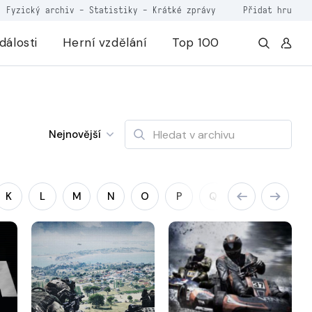
Fyzický archiv
-
Statistiky
-
Krátké zprávy
Přidat hru
dálosti
Herní vzdělání
Top 100
Nejnovější
K
L
M
N
O
P
Q
R
S