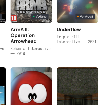
o
Vydáno
Ve vývoji
e
ArmA II:
Underflow
Operation
Triple Hill
Arrowhead
Interactive — 2021
ive
Bohemia Interactive
— 2010