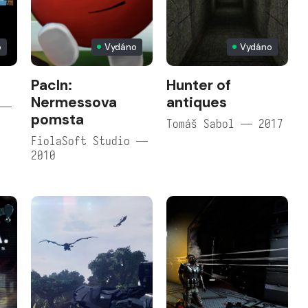
o
Vydáno
Vydáno
PacIn:
Hunter of
Nermessova
antiques
 —
pomsta
Tomáš Sabol — 2017
FiolaSoft Studio —
2010