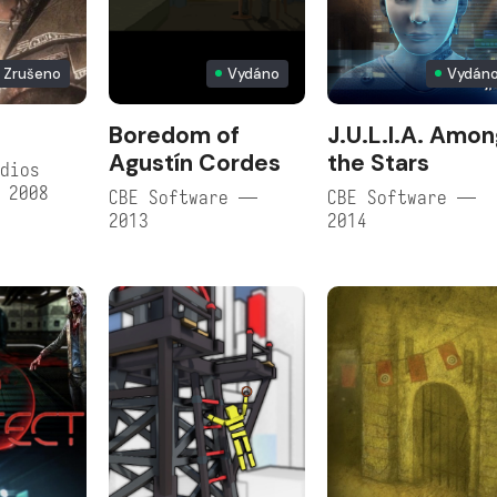
Zrušeno
Vydáno
Vydán
Boredom of
J.U.L.I.A. Amo
Agustín Cordes
the Stars
dios
 2008
CBE Software —
CBE Software —
2013
2014