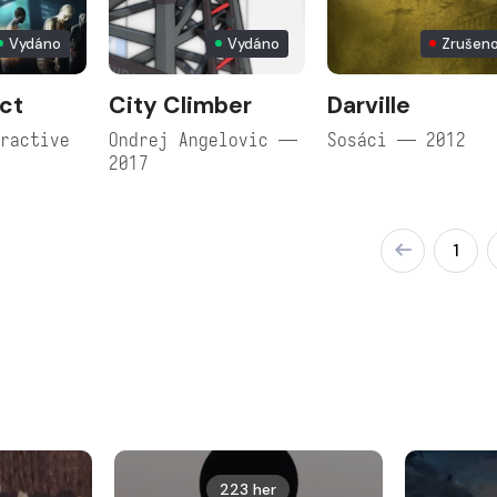
Vydáno
Vydáno
Zrušen
ct
City Climber
Darville
ractive
Ondrej Angelovic —
Sosáci — 2012
2017
1
223 her