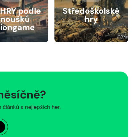
HRY podle
Středoškolské
anoušků
hry
siongame
 měsíčně?
článků a nejlepších her.