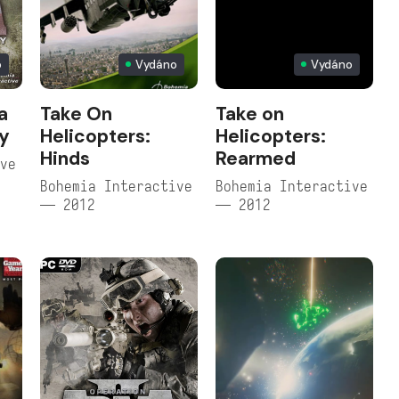
o
Vydáno
Vydáno
a
Take On
Take on
ky
Helicopters:
Helicopters:
Hinds
Rearmed
ive
Bohemia Interactive
Bohemia Interactive
— 2012
— 2012