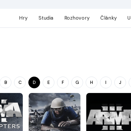
Hry
Studia
Rozhovory
Články
U
B
C
D
E
F
G
H
I
J