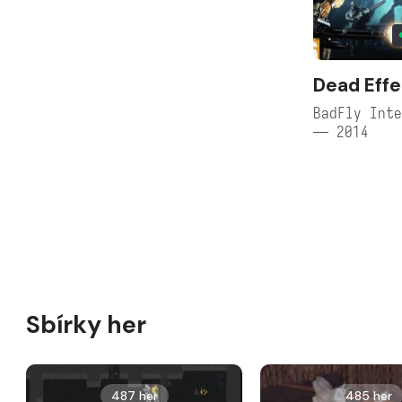
Dead Effe
BadFly Inte
— 2014
Sbírky her
487 her
485 her