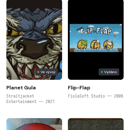
Ve vývoji
Vydáno
Planet Gula
Flip-Flap
Straitjacket
FiolaSoft Studio — 2008
Entertainment — 2021