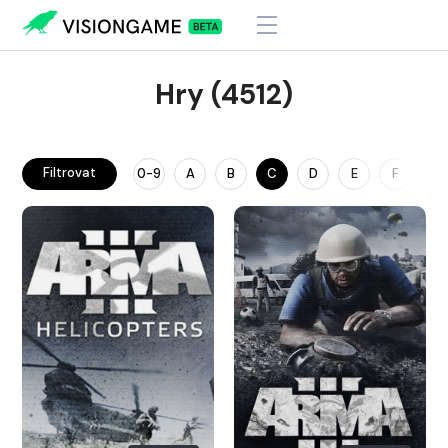
Hry (4512)
Filtrovat
0-9
A
B
C
D
E
F
G