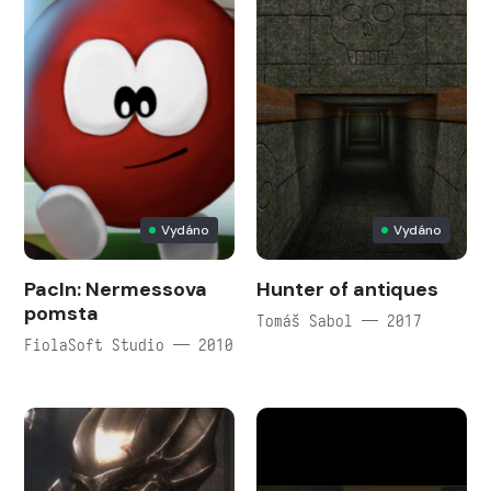
Vydáno
Vydáno
PacIn: Nermessova
Hunter of antiques
pomsta
Tomáš Sabol — 2017
FiolaSoft Studio — 2010