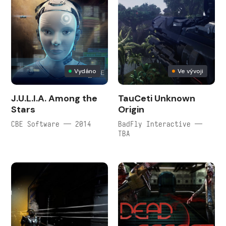
Vydáno
Ve vývoji
J.U.L.I.A. Among the
TauCeti Unknown
Stars
Origin
CBE Software — 2014
BadFly Interactive —
TBA