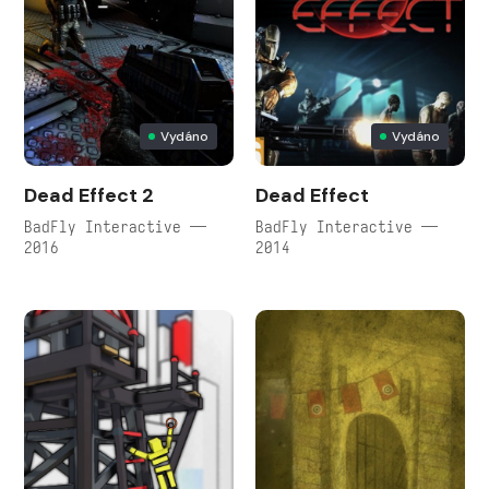
Vydáno
Vydáno
Dead Effect 2
Dead Effect
BadFly Interactive —
BadFly Interactive —
2016
2014