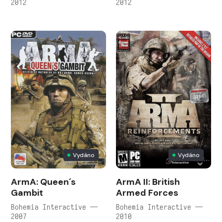
2012
2012
Vydáno
Vydáno
ArmA: Queen´s
ArmA II: British
Gambit
Armed Forces
Bohemia Interactive —
Bohemia Interactive —
2007
2010