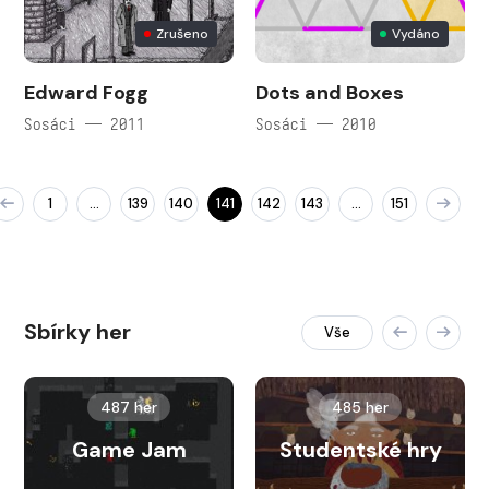
Zrušeno
Vydáno
Edward Fogg
Dots and Boxes
Sosáci — 2011
Sosáci — 2010
1
139
140
141
142
143
151
…
…
Sbírky her
Vše
487 her
485 her
Game Jam
Studentské hry