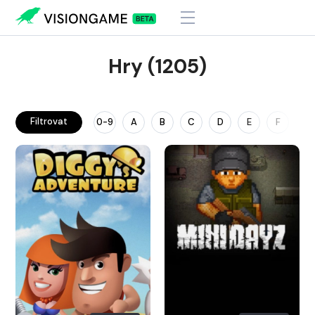
Hry (1205)
Filtrovat
0-9
A
B
C
D
E
F
G