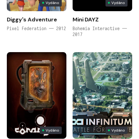
Vydáno
Vydáno
Diggy's Adventure
Mini DAYZ
Pixel Federation — 2012
Bohemia Interactive —
2017
Vydáno
Vydáno