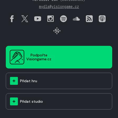
mydla@visiongame.cz
Podpořte
Visiongame.cz
Přidat hru
Přidat studio