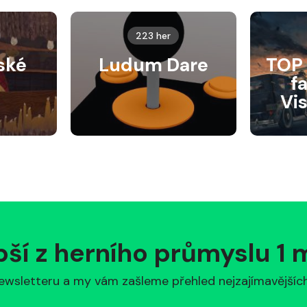
223 her
ské
Ludum Dare
TOP 
f
Vi
pší z herního průmyslu 1
ewsletteru a my vám zašleme přehled nejzajímavějších 