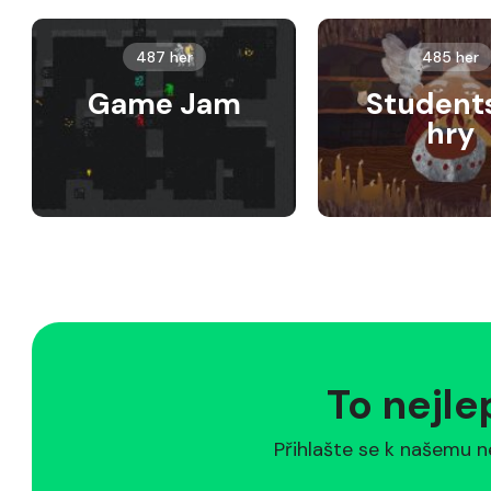
487 her
485 her
Game Jam
Student
hry
To nejle
Přihlašte se k našemu n