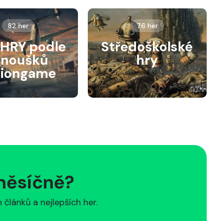
82 her
76 her
HRY podle
Středoškolské
anoušků
hry
siongame
 měsíčně?
článků a nejlepších her.