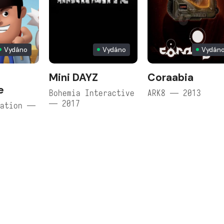
Vydáno
Vydáno
Vydán
Mini DAYZ
Coraabia
e
Bohemia Interactive
ARK8 — 2013
— 2017
ration —