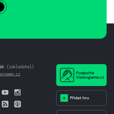
ák
(zakladatel)
Podpořte
ongame.cz
Visiongame.cz
Přidat hru