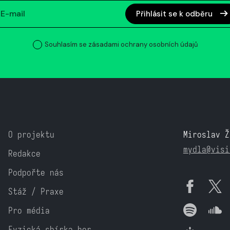
Přihlásit se k odběru
Souhlasím se zásadami ochrany osobních údajů
O projektu
Miroslav Ž
mydla@visi
Redakce
Podpořte nás
Stáž / Praxe
Pro média
Fyzická sbírka her