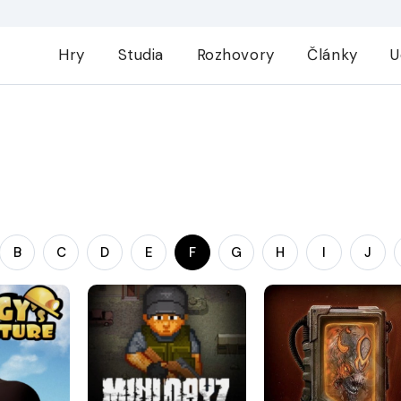
Hry
Studia
Rozhovory
Články
U
B
C
D
E
F
G
H
I
J