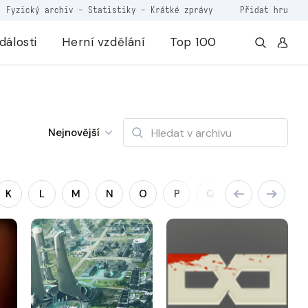
Fyzický archiv
-
Statistiky
-
Krátké zprávy
Přidat hru
dálosti
Herní vzdělání
Top 100
Nejnovější
K
L
M
N
O
P
Q
R
S