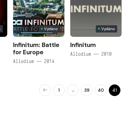
o
Vydáno
Vydáno
Infinitum: Battle
Infinitum
for Europe
Allodium — 2010
Allodium — 2014
…
1
39
40
41