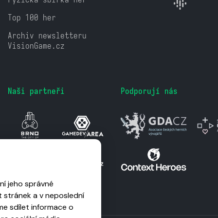
Top 100 her
Archiv newsletteru
VisionGame.cz
Naši partneři
Podporují nás
ní jeho správné
 stránek a v neposlední
me sdílet informace o