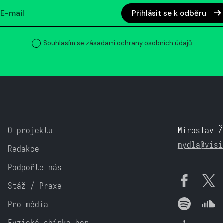
Přihlásit se k odběru
Souhlasím se zásadami ochrany osobních údajů
O projektu
Miroslav Ž
mydla@visi
Redakce
Podpořte nás
Stáž / Praxe
Pro média
Fyzická sbírka her