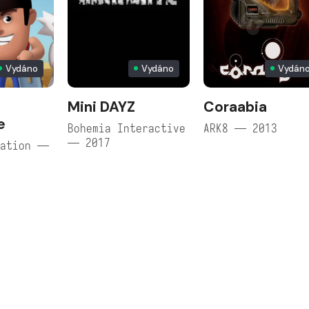
Vydáno
Vydáno
Vydán
Mini DAYZ
Coraabia
e
Bohemia Interactive
ARK8 — 2013
— 2017
ration —