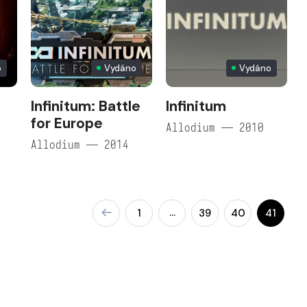
o
Vydáno
Vydáno
Infinitum: Battle
Infinitum
for Europe
Allodium — 2010
Allodium — 2014
…
1
39
40
41