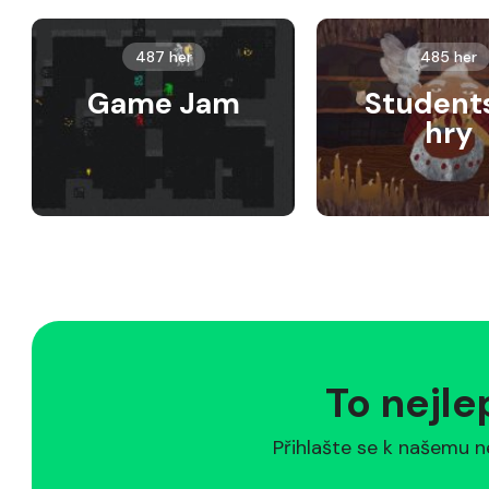
487 her
485 her
Game Jam
Student
hry
To nejle
Přihlašte se k našemu n