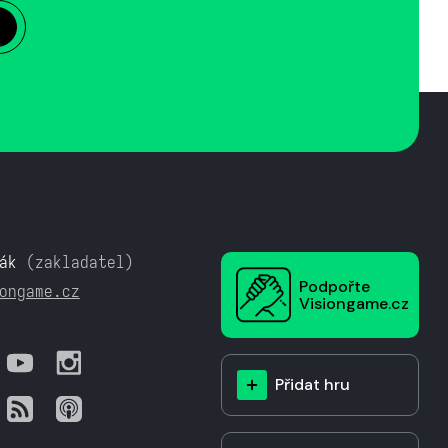
ák
(zakladatel)
Podpořte
ongame.cz
Visiongame.cz
Přidat hru