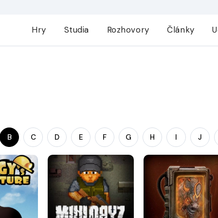
Hry
Studia
Rozhovory
Články
U
B
C
D
E
F
G
H
I
J