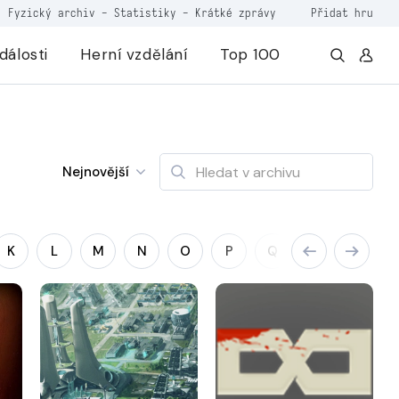
Fyzický archiv
-
Statistiky
-
Krátké zprávy
Přidat hru
dálosti
Herní vzdělání
Top 100
Nejnovější
K
L
M
N
O
P
Q
R
S