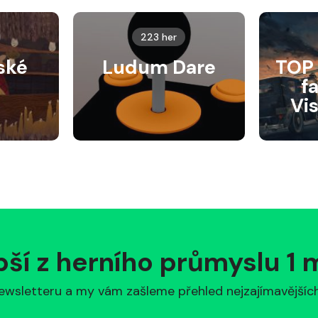
223 her
ské
Ludum Dare
TOP 
f
Vi
pší z herního průmyslu 1
ewsletteru a my vám zašleme přehled nejzajímavějších 