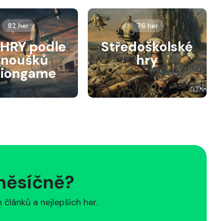
82 her
76 her
HRY podle
Středoškolské
anoušků
hry
siongame
 měsíčně?
článků a nejlepších her.