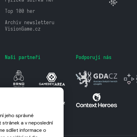
Top 100 her
Archiv newsletteru
VisionGame.cz
Naši partneři
Podporují nás
ní jeho správné
 stránek a v neposlední
me sdílet informace o