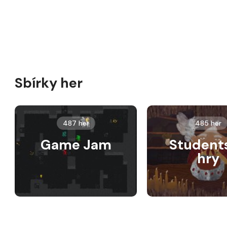
Sbírky her
487 her
485 her
Game Jam
Student
hry