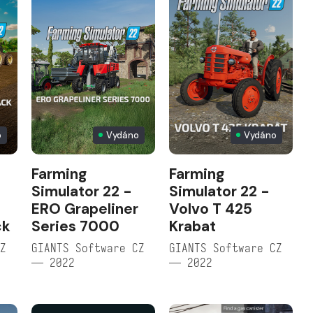
o
Vydáno
Vydáno
Farming
Farming
Simulator 22 -
Simulator 22 -
ERO Grapeliner
Volvo T 425
ck
Series 7000
Krabat
CZ
GIANTS Software CZ
GIANTS Software CZ
— 2022
— 2022