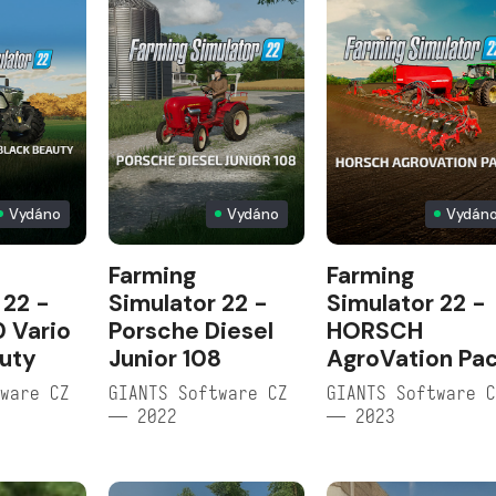
Vydáno
Vydáno
Vydán
Farming
Farming
 22 -
Simulator 22 -
Simulator 22 -
 Vario
Porsche Diesel
HORSCH
uty
Junior 108
AgroVation Pa
ware CZ
GIANTS Software CZ
GIANTS Software 
— 2022
— 2023