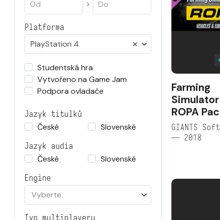
Platforma
PlayStation 4
Studentská hra
Vytvořeno na Game Jam
Farming
Podpora ovladače
Simulator
ROPA Pac
Jazyk titulků
České
Slovenské
GIANTS Soft
— 2018
Jazyk audia
České
Slovenské
Engine
Vyberte
Typ multiplayeru