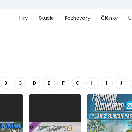
Hry
Studia
Rozhovory
Články
U
B
C
D
E
F
G
H
I
J