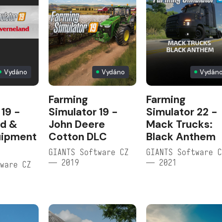
Vydáno
Vydáno
Vydán
Farming
Farming
 19 -
Simulator 19 -
Simulator 22 -
nd &
John Deere
Mack Trucks:
uipment
Cotton DLC
Black Anthem
GIANTS Software CZ
GIANTS Software 
— 2019
— 2021
ware CZ