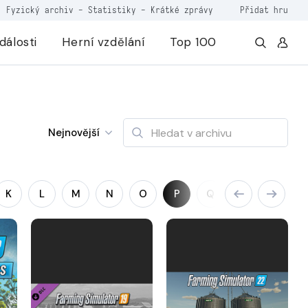
Fyzický archiv
-
Statistiky
-
Krátké zprávy
Přidat hru
dálosti
Herní vzdělání
Top 100
Nejnovější
K
L
M
N
O
P
Q
R
S