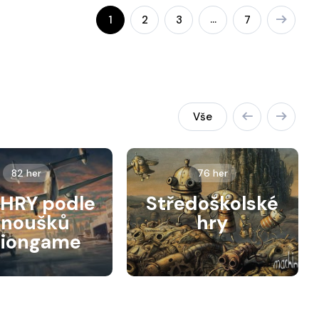
…
1
2
3
7
Vše
82 her
76 her
HRY podle
Středoškolské
anoušků
hry
siongame