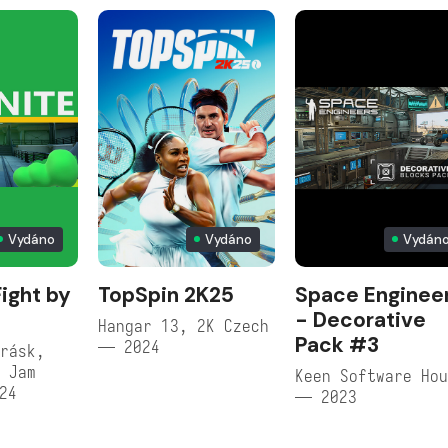
Vydáno
Vydáno
Vydán
Fight by
TopSpin 2K25
Space Enginee
- Decorative
Hangar 13, 2K Czech
Pack #3
— 2024
rásk,
 Jam
Keen Software Ho
24
— 2023