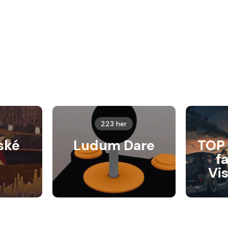
223 her
ské
Ludum Dare
TOP 
f
Vi