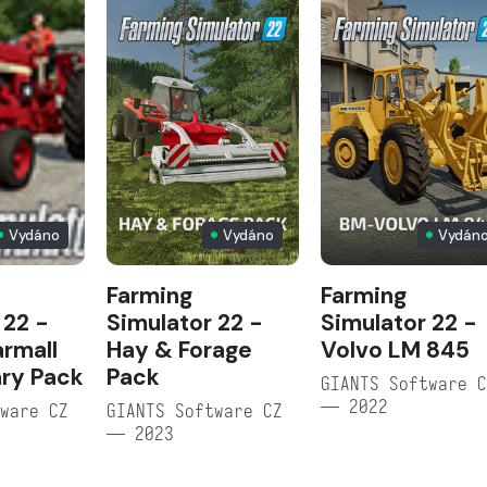
Vydáno
Vydáno
Vydán
Farming
Farming
 22 -
Simulator 22 -
Simulator 22 -
armall
Hay & Forage
Volvo LM 845
ry Pack
Pack
GIANTS Software 
— 2022
ware CZ
GIANTS Software CZ
— 2023