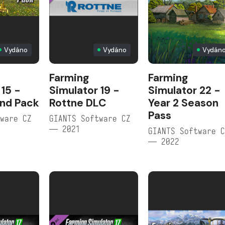
Vydáno
Vydáno
Vydán
Farming
Farming
 15 -
Simulator 19 -
Simulator 22 -
and Pack
Rottne DLC
Year 2 Season
Pass
ware CZ
GIANTS Software CZ
— 2021
GIANTS Software 
— 2022