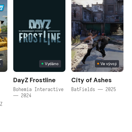
o
Vydáno
Ve vývoji
DayZ Frostline
City of Ashes
Bohemia Interactive
BatFields — 2025
— 2024
CZ