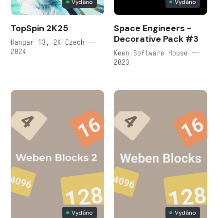
Vydáno
Vydáno
TopSpin 2K25
Space Engineers -
Decorative Pack #3
Hangar 13, 2K Czech —
2024
Keen Software House —
2023
Vydáno
Vydáno