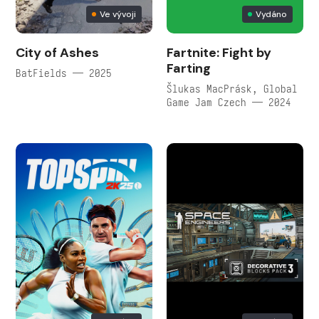
Ve vývoji
Vydáno
City of Ashes
Fartnite: Fight by
Farting
BatFields — 2025
Šlukas MacPrásk, Global
Game Jam Czech — 2024