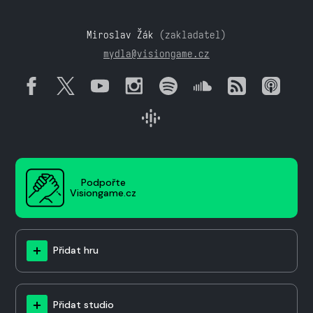
Miroslav Žák
(zakladatel)
mydla@visiongame.cz
Podpořte
Visiongame.cz
Přidat hru
Přidat studio