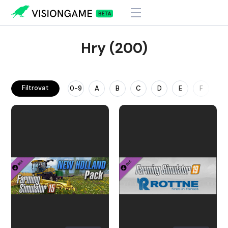
Hry (200)
Filtrovat
0-9
A
B
C
D
E
F
G