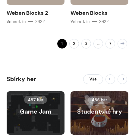
Weben Blocks 2
Weben Blocks
Webnetic — 2022
Webnetic — 2022
1
2
3
7
…
Sbírky her
Vše
487 her
485 her
Game Jam
Studentské hry