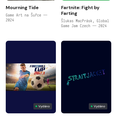
Mourning Tide
Fartnite: Fight by
Farting
Game Art na Šuřce —
2024
Šlukas MacPrásk, Global
Game Jam Czech — 2024
Vydáno
Vydáno