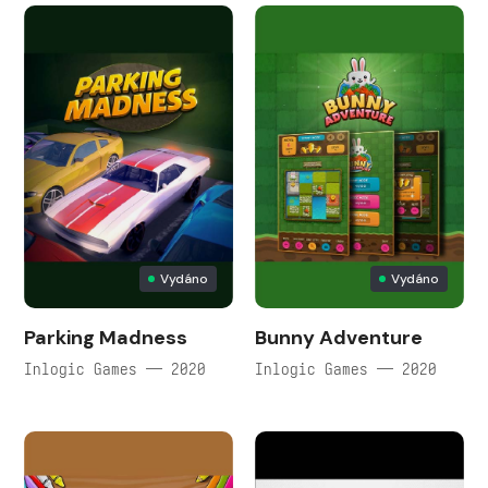
Vydáno
Vydáno
Parking Madness
Bunny Adventure
Inlogic Games — 2020
Inlogic Games — 2020