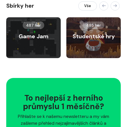
Sbírky her
Vše
487 her
485 her
Game Jam
Studentské hry
To nejlepší z herního
průmyslu 1 měsíčně?
Přihlašte se k našemu newsletteru a my vám
zašleme přehled nejzajímavějších článků a