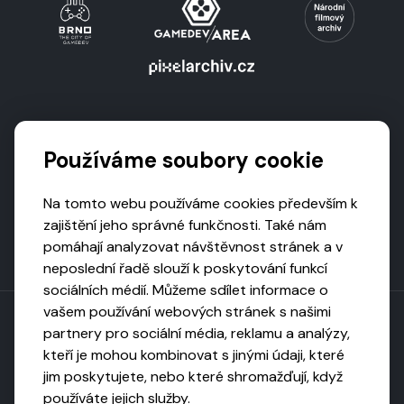
Podporují nás
Používáme soubory cookie
Na tomto webu používáme cookies především k
zajištění jeho správné funkčnosti. Také nám
pomáhají analyzovat návštěvnost stránek a v
neposlední řadě slouží k poskytování funkcí
sociálních médií. Můžeme sdílet informace o
vašem používání webových stránek s našimi
partnery pro sociální média, reklamu a analýzy,
kteří je mohou kombinovat s jinými údaji, které
Toto dílo podléhá licenci CC BY-NC-ND
jim poskytujete, nebo které shromažďují, když
Uveďte původ, neužívejte komerčně, nezpracovávejte.
používáte jejich služby.