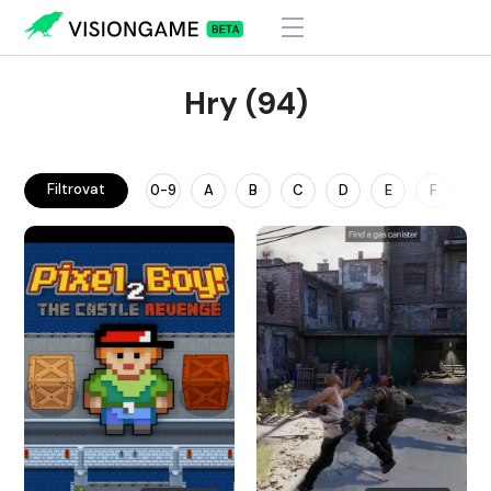
Hry (94)
Filtrovat
0-9
A
B
C
D
E
F
G