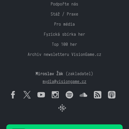
Podpořte nás
Stáž / Praxe
Pro média
Fyzická sbírka her
Top 100 her
Archiv newsletteru VisionGame.cz
Miroslav Žák
(zakladatel)
mydla@visiongame.cz