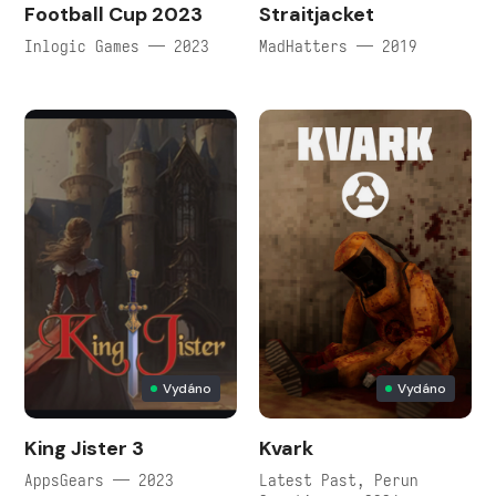
Football Cup 2023
Straitjacket
Inlogic Games — 2023
MadHatters — 2019
Vydáno
Vydáno
King Jister 3
Kvark
AppsGears — 2023
Latest Past, Perun