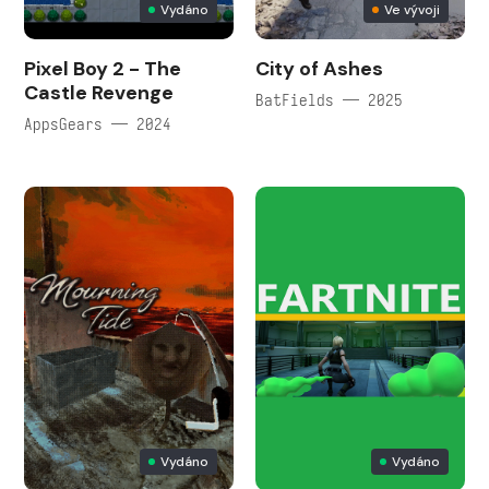
Vydáno
Ve vývoji
Pixel Boy 2 - The
City of Ashes
Castle Revenge
BatFields — 2025
AppsGears — 2024
Vydáno
Vydáno