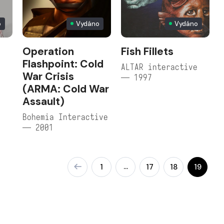
o
Vydáno
Vydáno
Operation
Fish Fillets
Flashpoint: Cold
ALTAR interactive
War Crisis
— 1997
(ARMA: Cold War
Assault)
Bohemia Interactive
— 2001
…
1
17
18
19