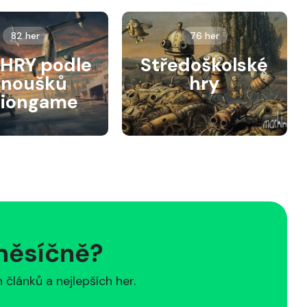
82 her
76 her
HRY podle
Středoškolské
anoušků
hry
siongame
 měsíčně?
článků a nejlepších her.