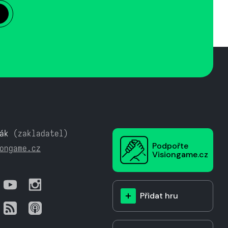
ák
(zakladatel)
Podpořte
ongame.cz
Visiongame.cz
Přidat hru