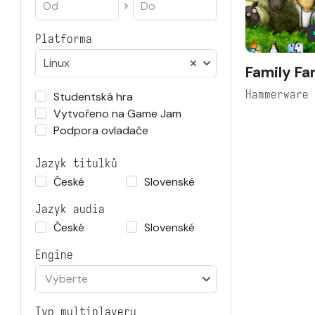
Platforma
Linux
Family Fa
Hammerware
Studentská hra
Vytvořeno na Game Jam
Podpora ovladače
Jazyk titulků
České
Slovenské
Jazyk audia
České
Slovenské
Engine
Vyberte
Typ multiplayeru