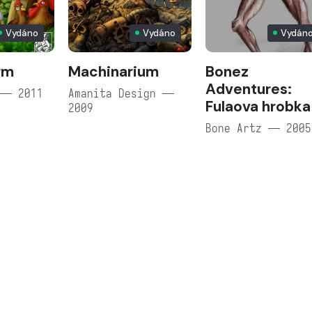
Vydáno
Vydáno
Vydán
rm
Machinarium
Bonez
Adventures:
 — 2011
Amanita Design —
Fulaova hrobka
2009
Bone Artz — 2005