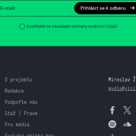
Přihlásit se k odběru
Souhlasím se zásadami ochrany osobních údajů
O projektu
Miroslav Ž
mydla@visi
Redakce
Podpořte nás
Stáž / Praxe
Pro média
Fyzická sbírka her