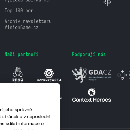
Top 100 her
Archiv newsletteru
VisionGame.cz
Naši partneři
Podporují nás
ní jeho správné
 stránek a v neposlední
me sdílet informace o