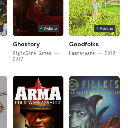
o
Vydáno
Vydáno
Ghostory
Goodfolks
RigidCore Games —
Hammerware — 2012
2017