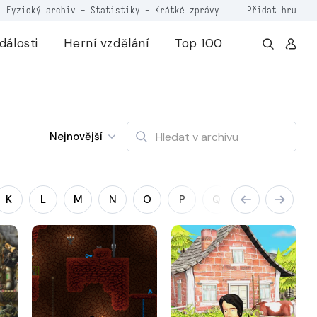
Fyzický archiv
-
Statistiky
-
Krátké zprávy
Přidat hru
dálosti
Herní vzdělání
Top 100
Nejnovější
K
L
M
N
O
P
Q
R
S