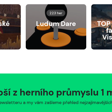
223 her
ské
Ludum Dare
TOP 
f
Vi
pší z herního průmyslu 1
ewsletteru a my vám zašleme přehled nejzajímavějších 