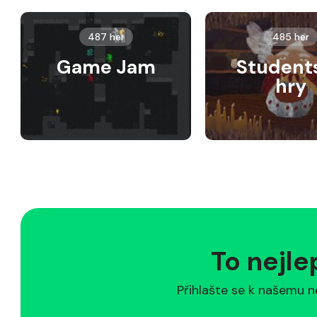
487 her
485 her
Game Jam
Student
hry
To nejle
Přihlašte se k našemu n