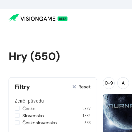
Hry (550)
0-9
A
Filtry
Reset
Země původu
Česko
5827
Slovensko
1884
Československo
633