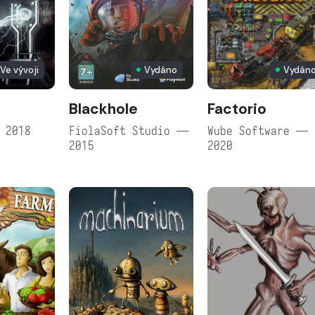
Ve vývoji
Vydáno
Vydán
Blackhole
Factorio
 2018
FiolaSoft Studio —
Wube Software —
2015
2020