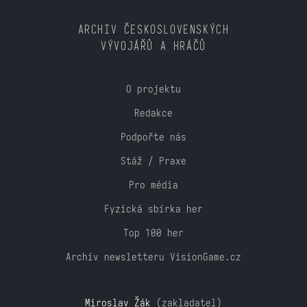
ARCHIV ČESKOSLOVENSKÝCH
VÝVOJÁŘŮ A HRÁČŮ
O projektu
Redakce
Podpořte nás
Stáž / Praxe
Pro média
Fyzická sbírka her
Top 100 her
Archiv newsletteru VisionGame.cz
Miroslav Žák
(zakladatel)