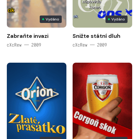
Vydáno
Vydáno
Zabraňte invazi
Snižte státní dluh
cXcRew — 2009
cXcRew — 2009