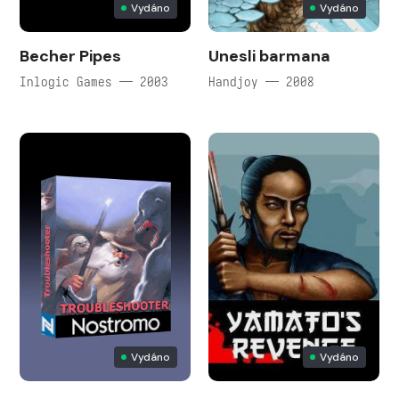
Vydáno
Vydáno
Becher Pipes
Unesli barmana
Inlogic Games — 2003
Handjoy — 2008
Vydáno
Vydáno