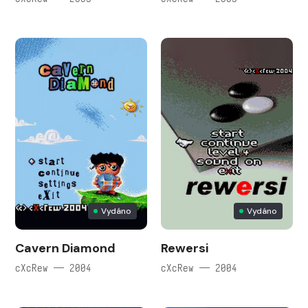
Vydáno
Vydáno
Cavern Diamond
Rewersi
cXcRew — 2004
cXcRew — 2004