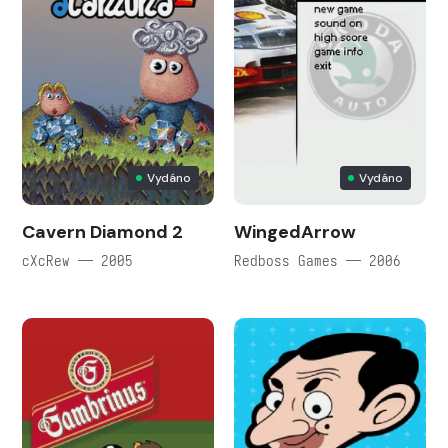
Vydáno
Vydáno
Cavern Diamond 2
WingedArrow
cXcRew — 2005
Redboss Games — 2006