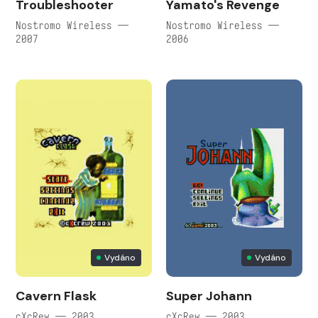
Troubleshooter
Yamato's Revenge
Nostromo Wireless —
Nostromo Wireless —
2007
2006
Vydáno
Vydáno
Cavern Flask
Super Johann
cXcRew — 2003
cXcRew — 2003