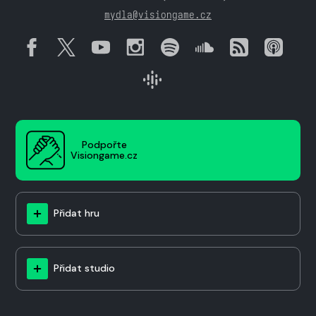
mydla@visiongame.cz
Podpořte
Visiongame.cz
Přidat hru
Přidat studio