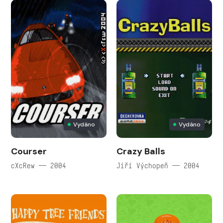
Vydáno
Vydáno
Courser
Crazy Balls
cXcRew — 2004
Jiří Výchopeň — 2004