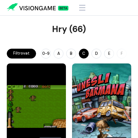
Hry (66)
Filtrovat
0-9
A
B
C
D
E
F
G