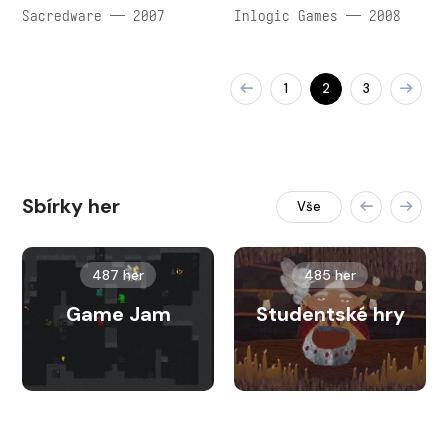
Sacredware — 2007
Inlogic Games — 2008
1
2
3
Sbírky her
Vše
487 her
485 her
Game Jam
Studentské hry