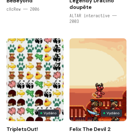
BeBeyond
Legendy Dračího
doupěte
cXcRew — 2006
ALTAR interactive —
2003
Vydáno
Vydáno
TripletsOut!
Felix The Devil 2