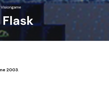
u Visiongame
 Flask
me 2003
.