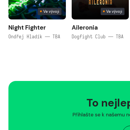
Ve vývoji
Ve vývoji
Night Fighter
Aileronia
Ondřej Hladík — TBA
Dogfight Club — TBA
To nejle
Přihlašte se k našemu n