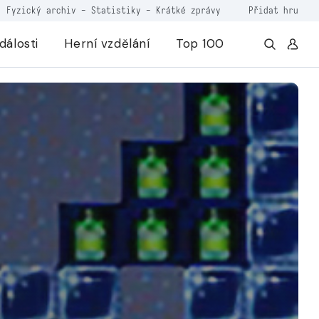
Fyzický archiv
-
Statistiky
-
Krátké zprávy
Přidat hru
dálosti
Herní vzdělání
Top 100