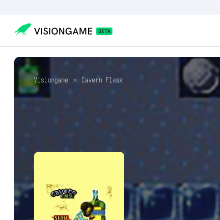
Visiongame
>
Cavern Flask