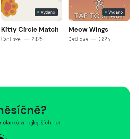
Vydáno
Vydáno
Kitty Circle Match
Meow Wings
CatLowe — 2025
CatLowe — 2025
 měsíčně?
článků a nejlepších her.