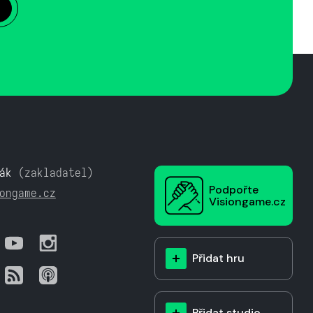
ák
(zakladatel)
Podpořte
ongame.cz
Visiongame.cz
Přidat hru
Přidat studio