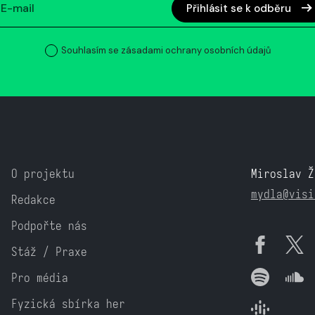
Přihlásit se k odběru
Souhlasím se zásadami ochrany osobních údajů
O projektu
Miroslav Ž
mydla@visi
Redakce
Podpořte nás
Stáž / Praxe
Pro média
Fyzická sbírka her