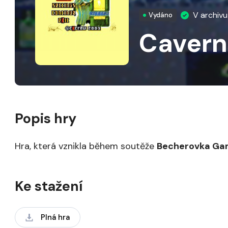
V archiv
Vydáno
Cavern
Popis hry
Hra, která vznikla během soutěže
Becherovka Ga
Ke stažení
Plná hra