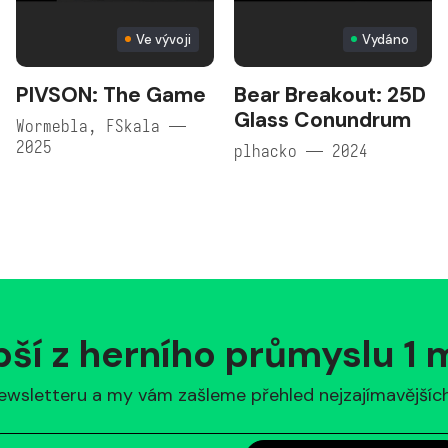
Ve vývoji
Vydáno
PIVSON: The Game
Bear Breakout: 25D
Glass Conundrum
Wormebla, FSkala —
2025
plhacko — 2024
pší z herního průmyslu 1
ewsletteru a my vám zašleme přehled nejzajímavějších 