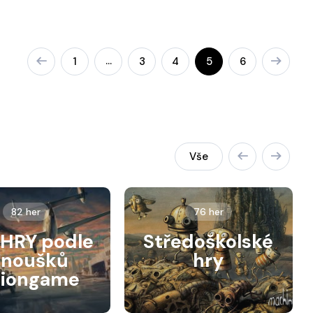
…
1
3
4
5
6
Vše
82 her
76 her
HRY podle
Středoškolské
anoušků
hry
siongame