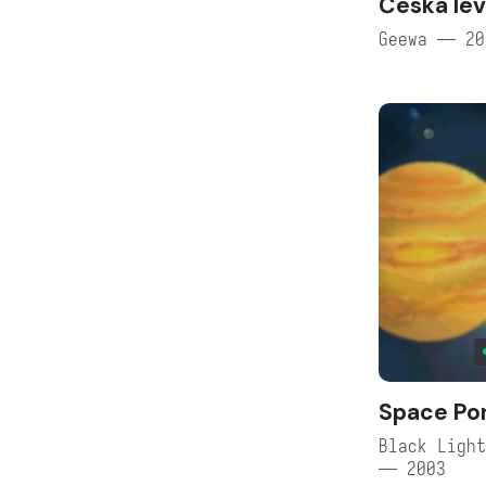
Česká lev
Geewa — 20
Space Po
Black Light
— 2003