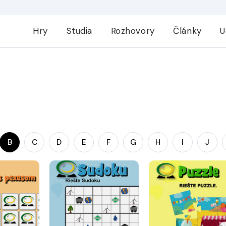
Hry
Studia
Rozhovory
Články
U
B
C
D
E
F
G
H
I
J