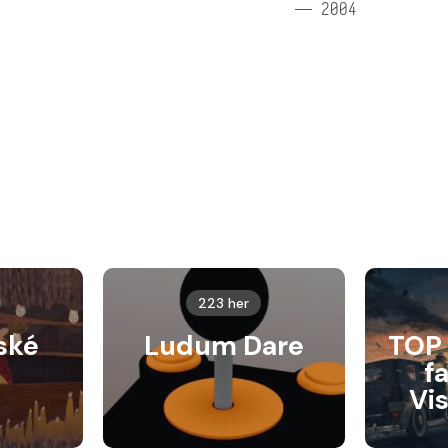
— 2004
223 her
ské
Ludum Dare
TOP 
f
Vi