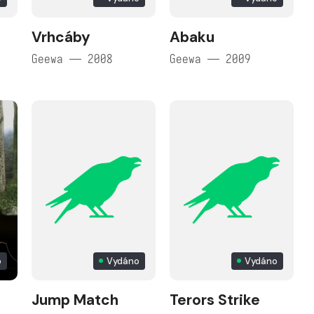
Vrhcáby
Abaku
Geewa — 2008
Geewa — 2009
o
Vydáno
Vydáno
Jump Match
Terors Strike