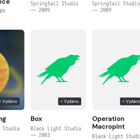
ice
Springtail Studio
Springtail Studi
— 2009
— 2009
09
Vydáno
Vydáno
Vydán
ng
Box
Operation
Macropint
 Studia
Black Light Studia
— 2003
Black Light Stud