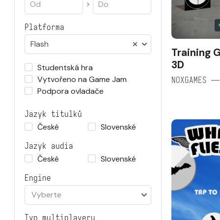
Platforma
Flash
Training 
3D
Studentská hra
Vytvořeno na Game Jam
NOXGAMES —
Podpora ovladače
Jazyk titulků
České
Slovenské
Jazyk audia
České
Slovenské
Engine
Vyberte
Typ multiplayeru