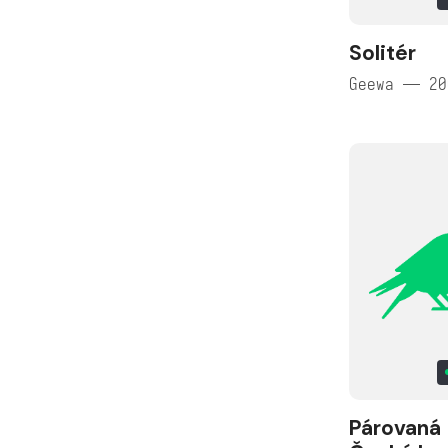
Solitér
Geewa — 20
Párovaná