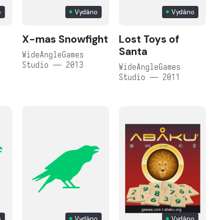
o
Vydáno
Vydáno
X-mas Snowfight
Lost Toys of
Santa
WideAngleGames
Studio — 2013
WideAngleGames
Studio — 2011
o
Vydáno
Vydáno