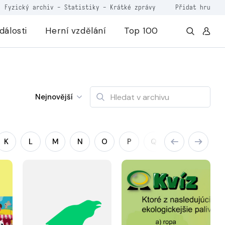
Fyzický archiv
-
Statistiky
-
Krátké zprávy
Přidat hru
dálosti
Herní vzdělání
Top 100
Nejnovější
K
L
M
N
O
P
Q
R
S