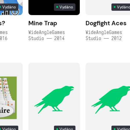
Vydáno
Vydáno
Vydán
s?
Mine Trap
Dogfight Aces
mes
WideAngleGames
WideAngleGames
016
Studio — 2014
Studio — 2012
Vydáno
Vydáno
Vydán