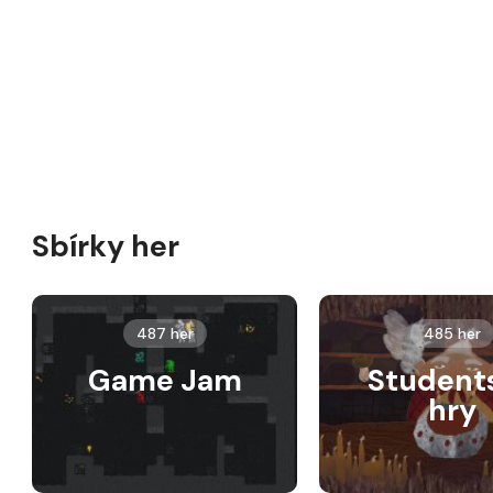
Sbírky her
487 her
485 her
Game Jam
Student
hry