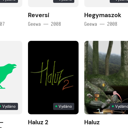
Reversi
Hegymaszok
07
Geewa — 2008
Geewa — 2008
Vydáno
Vydáno
Vydán
 –
Haluz 2
Haluz