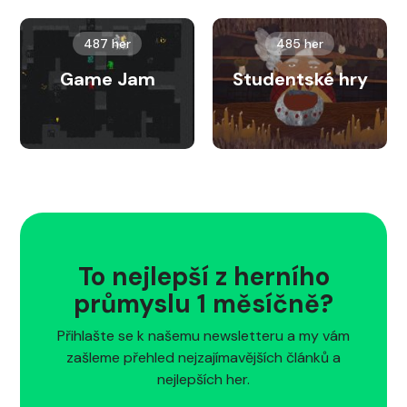
487 her
485 her
Game Jam
Studentské hry
To nejlepší z herního
průmyslu 1 měsíčně?
Přihlašte se k našemu newsletteru a my vám
zašleme přehled nejzajímavějších článků a
nejlepších her.