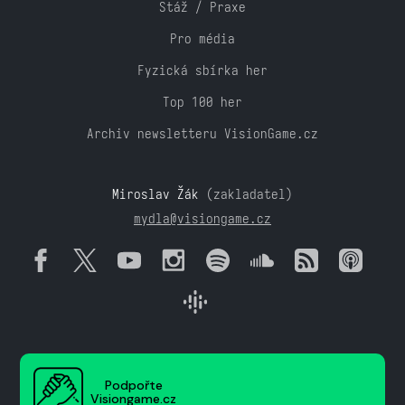
Stáž / Praxe
Pro média
Fyzická sbírka her
Top 100 her
Archiv newsletteru VisionGame.cz
Miroslav Žák
(zakladatel)
mydla@visiongame.cz
Podpořte
Visiongame.cz