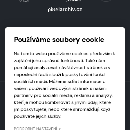
Podporují nás
Používáme soubory cookie
Na tomto webu používáme cookies především k
zajištění jeho správné funkčnosti. Také nám
pomáhají analyzovat návštěvnost stránek a v
neposlední řadě slouží k poskytování funkcí
sociálních médií. Můžeme sdílet informace o
vašem používání webových stránek s našimi
partnery pro sociální média, reklamu a analýzy,
kteří je mohou kombinovat s jinými údaji, které
Toto dílo podléhá licenci CC BY-NC-ND
jim poskytujete, nebo které shromažďují, když
Uveďte původ, neužívejte komerčně, nezpracovávejte.
používáte jejich služby.
Webarchivováno
PODROBNÉ NASTAVENÍ
Národní knihovnou ČR