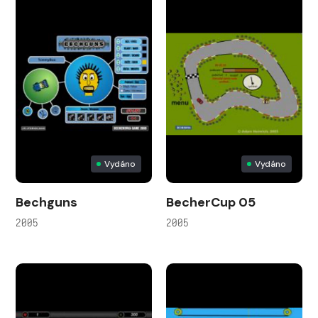
Vydáno
Vydáno
Bechguns
BecherCup 05
2005
2005