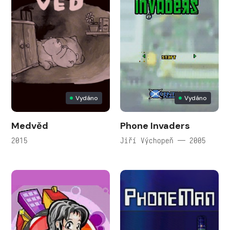
Vydáno
Vydáno
Medvěd
Phone Invaders
2015
Jiří Výchopeň — 2005