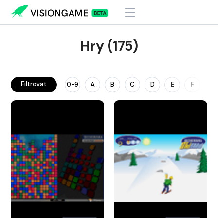
Hry (175)
Filtrovat
0-9
A
B
C
D
E
F
G