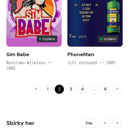
Vydáno
Vydáno
Sim Babe
PhoneMan
Nostromo Wireless —
Jiří Výchopeň — 2005
2005
1
2
3
4
6
…
Sbírky her
Vše