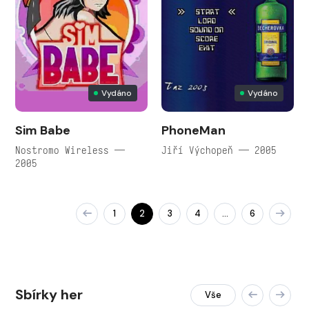
Vydáno
Vydáno
Sim Babe
PhoneMan
Nostromo Wireless —
Jiří Výchopeň — 2005
2005
1
2
3
4
6
…
Sbírky her
Vše