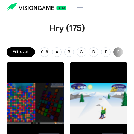
Hry (175)
Filtrovat
0-9
A
B
C
D
E
F
G