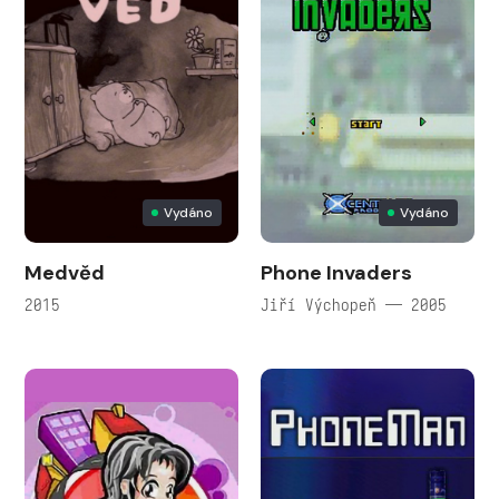
Vydáno
Vydáno
Medvěd
Phone Invaders
2015
Jiří Výchopeň — 2005