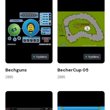
Vydáno
Vydáno
Bechguns
BecherCup 05
2005
2005