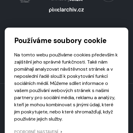
Podporují nás
Používáme soubory cookie
Na tomto webu používáme cookies především k
zajištění jeho správné funkčnosti. Také nám
pomáhají analyzovat návštěvnost stránek a v
neposlední řadě slouží k poskytování funkcí
sociálních médií. Můžeme sdílet informace o
vašem používání webových stránek s našimi
partnery pro sociální média, reklamu a analýzy,
kteří je mohou kombinovat s jinými údaji, které
Toto dílo podléhá licenci CC BY-NC-ND
jim poskytujete, nebo které shromažďují, když
Uveďte původ, neužívejte komerčně, nezpracovávejte.
používáte jejich služby.
Webarchivováno
PODROBNÉ NASTAVENÍ
Národní knihovnou ČR