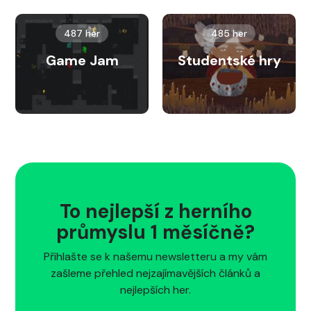
487 her
485 her
Game Jam
Studentské hry
To nejlepší z herního
průmyslu 1 měsíčně?
Přihlašte se k našemu newsletteru a my vám
zašleme přehled nejzajímavějších článků a
nejlepších her.