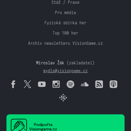
Stáž / Praxe
Pro média
Fyzická sbírka her
Top 100 her
Archiv newsletteru VisionGame.cz
Miroslav Žák
(zakladatel)
mydla@visiongame.cz
Podpořte
Visiongame.cz