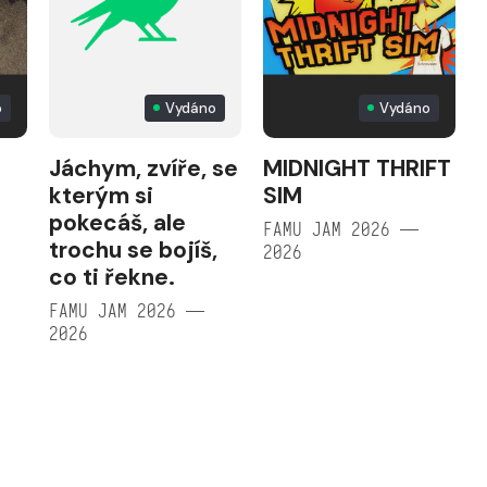
o
Vydáno
Vydáno
Jáchym, zvíře, se
MIDNIGHT THRIFT
kterým si
SIM
pokecáš, ale
FAMU JAM 2026 —
trochu se bojíš,
2026
co ti řekne.
FAMU JAM 2026 —
2026