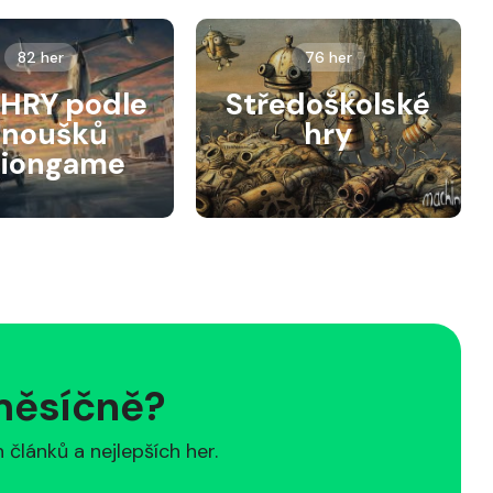
82 her
76 her
HRY podle
Středoškolské
anoušků
hry
siongame
 měsíčně?
článků a nejlepších her.