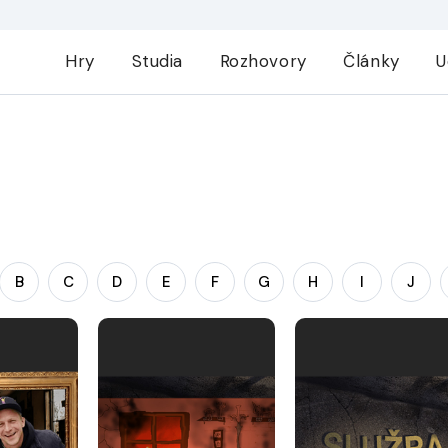
Hry
Studia
Rozhovory
Články
U
B
C
D
E
F
G
H
I
J