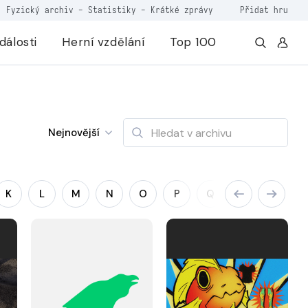
Fyzický archiv
-
Statistiky
-
Krátké zprávy
Přidat hru
dálosti
Herní vzdělání
Top 100
Nejnovější
K
L
M
N
O
P
Q
R
S