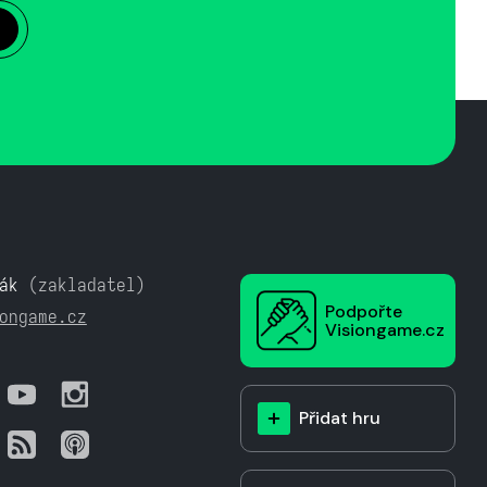
ák
(zakladatel)
Podpořte
ongame.cz
Visiongame.cz
Přidat hru