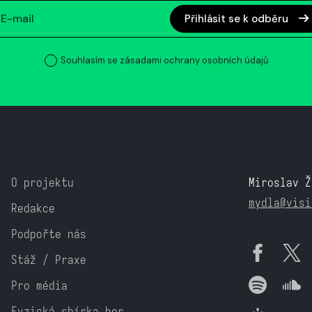
Přihlásit se k odběru
Souhlasím se zásadami ochrany osobních údajů
O projektu
Miroslav Ž
mydla@visi
Redakce
Podpořte nás
Stáž / Praxe
Pro média
Fyzická sbírka her