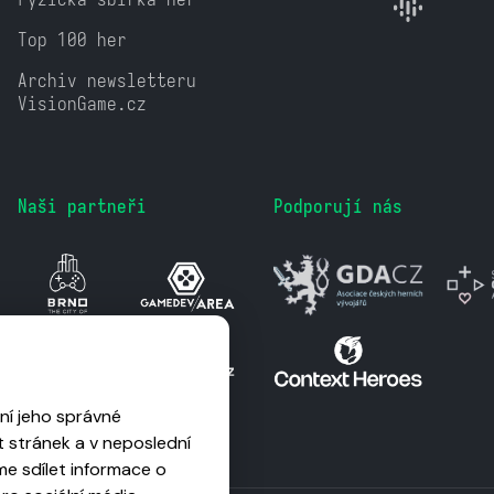
Top 100 her
Archiv newsletteru
VisionGame.cz
Naši partneři
Podporují nás
ní jeho správné
 stránek a v neposlední
me sdílet informace o