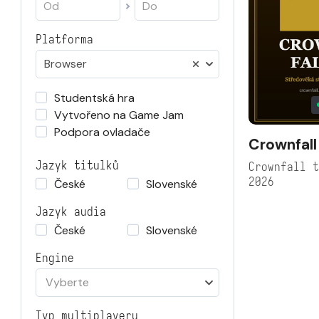
Platforma
Browser
Studentská hra
Vytvořeno na Game Jam
Podpora ovladače
Crownfall
Jazyk titulků
Crownfall 
2026
České
Slovenské
Jazyk audia
České
Slovenské
Engine
Vyberte
Typ multiplayeru