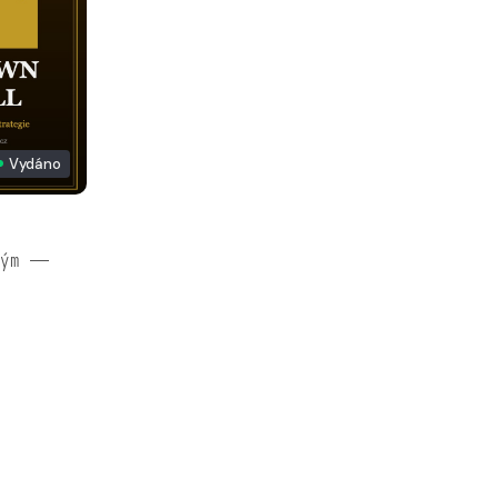
Vydáno
tým —