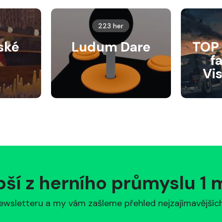
223 her
ské
Ludum Dare
TOP 
f
Vi
pší z herního průmyslu 1
ewsletteru a my vám zašleme přehled nejzajímavějších 