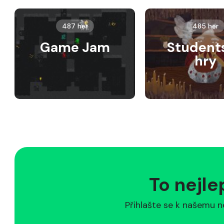
487 her
485 her
Game Jam
Student
hry
To nejle
Přihlašte se k našemu n