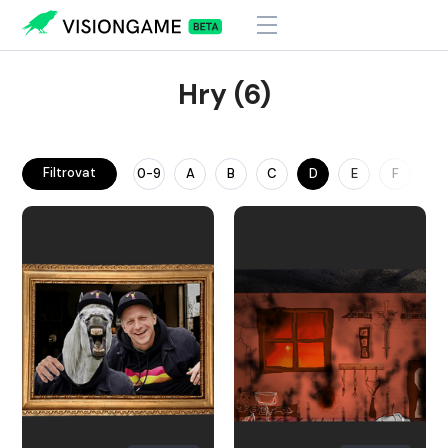
Hry (6)
Filtrovat
0-9
A
B
C
D
E
F
G