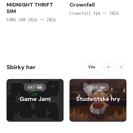
MIDNIGHT THRIFT
Crownfall
SIM
Crownfall tým — 2026
FAMU JAM 2026 — 2026
Sbírky her
Vše
487 her
485 her
Game Jam
Studentské hry