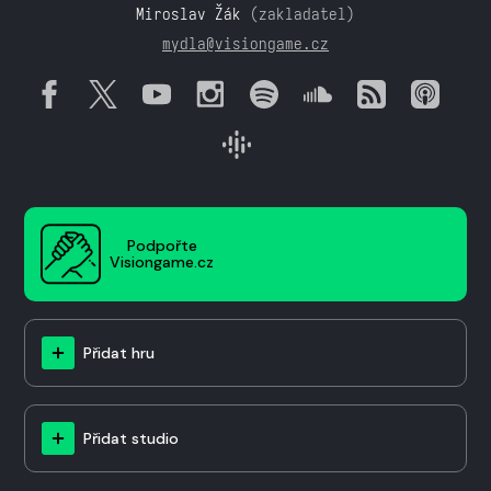
Miroslav Žák
(zakladatel)
mydla@visiongame.cz
Podpořte
Visiongame.cz
Přidat hru
Přidat studio