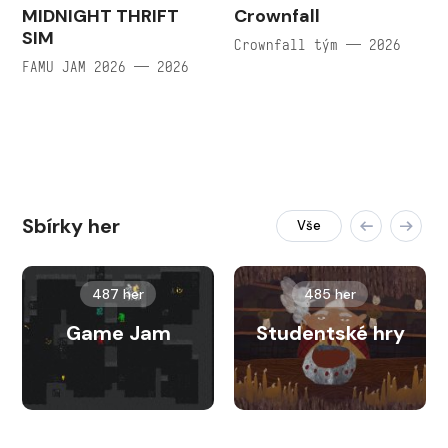
MIDNIGHT THRIFT
Crownfall
SIM
Crownfall tým — 2026
FAMU JAM 2026 — 2026
Sbírky her
Vše
487 her
485 her
Game Jam
Studentské hry