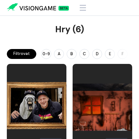
Hry (6)
Filtrovat
0-9
A
B
C
D
E
F
G