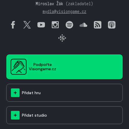
Miroslav Žák
(zakladatel)
mydla@visiongame.cz
Podpořte
Visiongame.cz
Přidat hru
Přidat studio