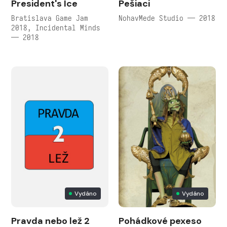
President's Ice
Pešiaci
Bratislava Game Jam
NohavMede Studio — 2018
2018, Incidental Minds
— 2018
Vydáno
Vydáno
Pravda nebo lež 2
Pohádkové pexeso