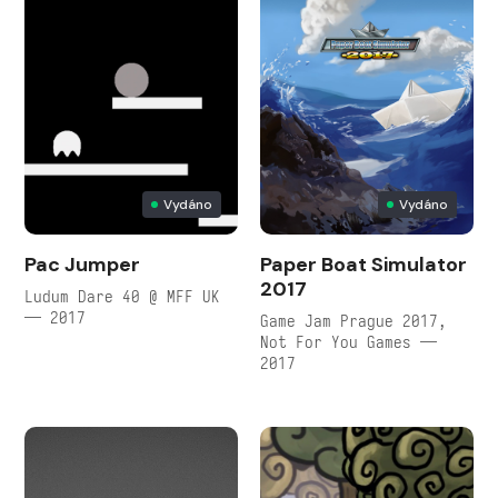
Vydáno
Vydáno
Pac Jumper
Paper Boat Simulator
2017
Ludum Dare 40 @ MFF UK
— 2017
Game Jam Prague 2017,
Not For You Games —
2017