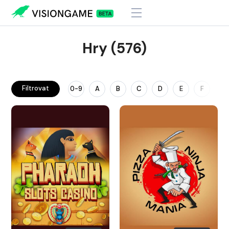
Hry (576)
Filtrovat
0-9
A
B
C
D
E
F
G