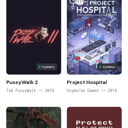
Vydáno
Vydáno
PussyWalk 2
Project Hospital
Tým PussyWalk — 2018
Oxymoron Games — 2018