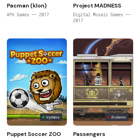
Pacman (klon)
Project MADNESS
APH Games — 2017
Digital Mosaic Games —
2017
Vydáno
Zrušeno
Puppet Soccer ZOO
Passengers