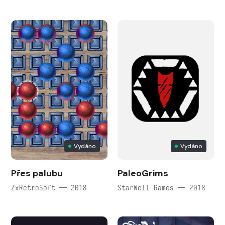
Vydáno
Vydáno
Přes palubu
PaleoGrims
ZxRetroSoft — 2018
StarWell Games — 2018