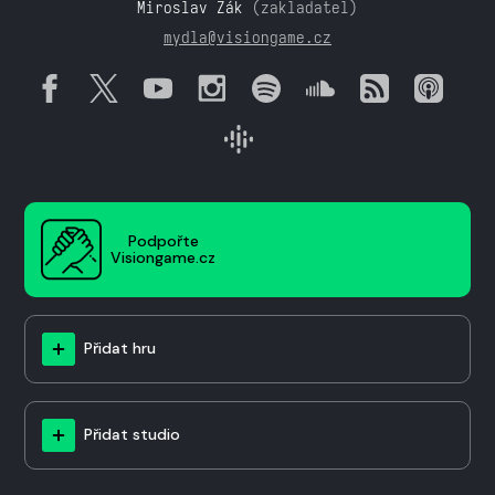
Miroslav Žák
(zakladatel)
mydla@visiongame.cz
Podpořte
Visiongame.cz
Přidat hru
Přidat studio