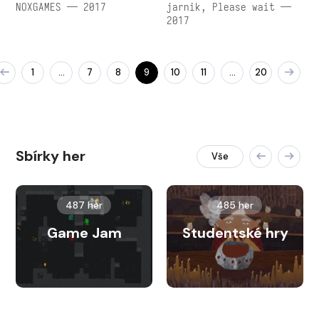
NOXGAMES — 2017
jarnik, Please wait —
2017
1
7
8
9
10
11
20
…
…
Sbírky her
Vše
487 her
485 her
Game Jam
Studentské hry