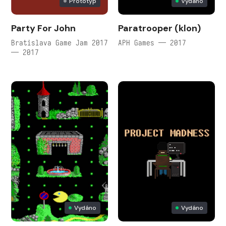
Prototyp
Vydáno
Party For John
Paratrooper (klon)
Bratislava Game Jam 2017
APH Games — 2017
— 2017
Vydáno
Vydáno