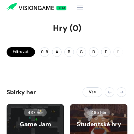
Hry (0)
Filtrovat
0-9
A
B
C
D
E
F
G
Sbírky her
Vše
487 her
485 her
Game Jam
Studentské hry