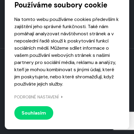
Používáme soubory cookie
Na tomto webu používáme cookies především k
zajištění jeho správné funkčnosti. Také nám
pomáhají analyzovat návštěvnost stránek a v
neposlední řadě slouží k poskytování funkcí
sociálních médií. Můžeme sdílet informace o
vašem používání webových stránek s našimi
partnery pro sociální média, reklamu a analýzy,
kteří je mohou kombinovat s jinými údaji, které
Toto dílo podléhá licenci CC BY-NC-ND
jim poskytujete, nebo které shromažďují, když
Uveďte původ, neužívejte komerčně, nezpracovávejte.
používáte jejich služby.
Webarchivováno
PODROBNÉ NASTAVENÍ
Národní knihovnou ČR
Design by
Vanda
Souhlasím
© 2026 Visiongame. Všechna práva vyhrazena.
Zásady
ochrany soukromí