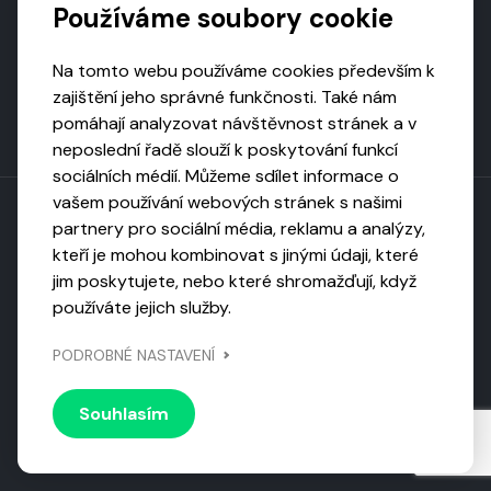
Používáme soubory cookie
Na tomto webu používáme cookies především k
zajištění jeho správné funkčnosti. Také nám
pomáhají analyzovat návštěvnost stránek a v
neposlední řadě slouží k poskytování funkcí
sociálních médií. Můžeme sdílet informace o
vašem používání webových stránek s našimi
partnery pro sociální média, reklamu a analýzy,
kteří je mohou kombinovat s jinými údaji, které
Toto dílo podléhá licenci CC BY-NC-ND
jim poskytujete, nebo které shromažďují, když
Uveďte původ, neužívejte komerčně, nezpracovávejte.
používáte jejich služby.
Webarchivováno
PODROBNÉ NASTAVENÍ
Národní knihovnou ČR
Design by
Vanda
Souhlasím
© 2026 Visiongame. Všechna práva vyhrazena.
Zásady
ochrany soukromí