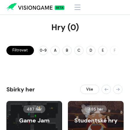
Hry (0)
Filtrovat
0-9
A
B
C
D
E
F
G
Sbírky her
Vše
487 her
485 her
Game Jam
Studentské hry