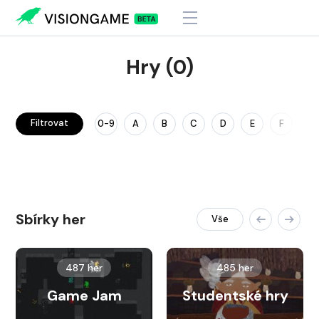
Hry (0)
Filtrovat
0-9
A
B
C
D
E
F
G
Sbírky her
Vše
487 her
485 her
Game Jam
Studentské hry