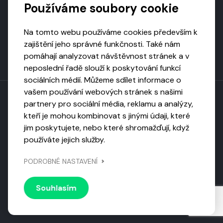
Používáme soubory cookie
Na tomto webu používáme cookies především k
zajištění jeho správné funkčnosti. Také nám
pomáhají analyzovat návštěvnost stránek a v
neposlední řadě slouží k poskytování funkcí
sociálních médií. Můžeme sdílet informace o
vašem používání webových stránek s našimi
partnery pro sociální média, reklamu a analýzy,
kteří je mohou kombinovat s jinými údaji, které
Toto dílo podléhá licenci CC BY-NC-ND
jim poskytujete, nebo které shromažďují, když
Uveďte původ, neužívejte komerčně, nezpracovávejte.
používáte jejich služby.
Webarchivováno
PODROBNÉ NASTAVENÍ
Národní knihovnou ČR
Design by
Vanda
Souhlasím
© 2026 Visiongame. Všechna práva vyhrazena.
Zásady
ochrany soukromí