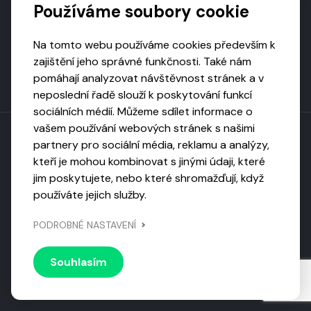
Používáme soubory cookie
Na tomto webu používáme cookies především k
zajištění jeho správné funkčnosti. Také nám
pomáhají analyzovat návštěvnost stránek a v
neposlední řadě slouží k poskytování funkcí
sociálních médií. Můžeme sdílet informace o
vašem používání webových stránek s našimi
partnery pro sociální média, reklamu a analýzy,
kteří je mohou kombinovat s jinými údaji, které
Toto dílo podléhá licenci CC BY-NC-ND
jim poskytujete, nebo které shromažďují, když
Uveďte původ, neužívejte komerčně, nezpracovávejte.
používáte jejich služby.
Webarchivováno
PODROBNÉ NASTAVENÍ
Národní knihovnou ČR
Design by
Vanda
Souhlasím
© 2026 Visiongame. Všechna práva vyhrazena.
Zásady
ochrany soukromí