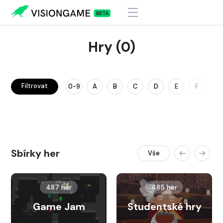
Hry (0)
Filtrovat
0-9
A
B
C
D
E
F
G
Sbírky her
Vše
487 her
485 her
Game Jam
Studentské hry