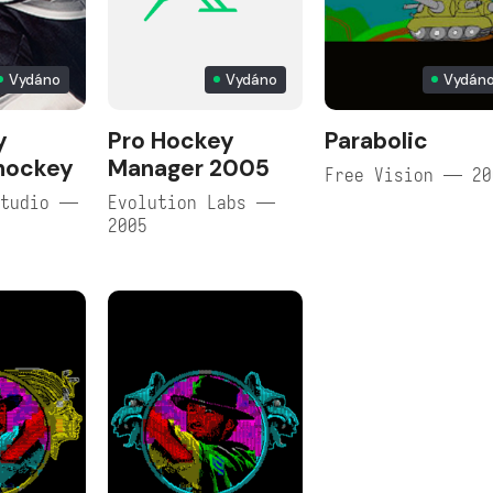
Vydáno
Vydáno
Vydán
y
Pro Hockey
Parabolic
hockey
Manager 2005
Free Vision — 20
Studio —
Evolution Labs —
2005