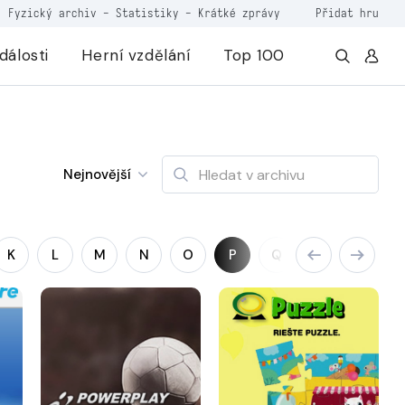
Fyzický archiv
-
Statistiky
-
Krátké zprávy
Přidat hru
dálosti
Herní vzdělání
Top 100
Nejnovější
K
L
M
N
O
P
Q
R
S