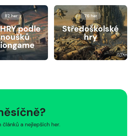
82 her
76 her
HRY podle
Středoškolské
anoušků
hry
siongame
 měsíčně?
článků a nejlepších her.