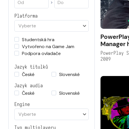
Platforma
Vyberte
PowerPla
Studentská hra
Manager 
Vytvořeno na Game Jam
PowerPlay 
Podpora ovladače
2009
Jazyk titulků
České
Slovenské
Jazyk audia
České
Slovenské
Engine
Vyberte
Typ multiplayeru