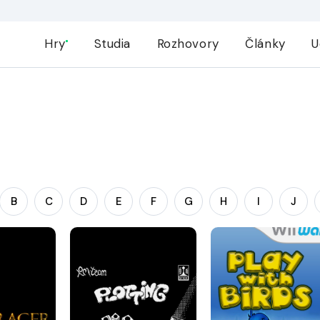
Hry
Studia
Rozhovory
Články
U
B
C
D
E
F
G
H
I
J