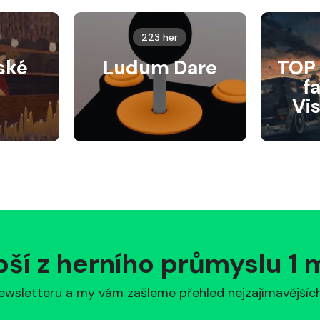
223 her
ské
Ludum Dare
TOP 
f
Vi
pší z herního průmyslu 1
ewsletteru a my vám zašleme přehled nejzajímavějších 