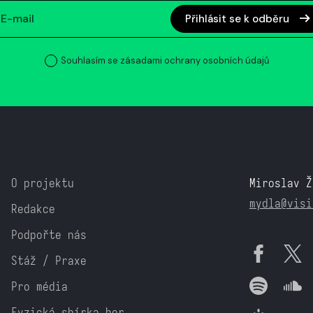
Přihlásit se k odběru
Souhlasím se zásadami ochrany osobních údajů
O projektu
Miroslav Ž
mydla@visi
Redakce
Podpořte nás
Stáž / Praxe
Pro média
Fyzická sbírka her