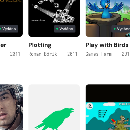
Vydáno
Vydáno
Vydán
er
Plotting
Play with Birds
s — 2011
Roman Bórik — 2011
Games Farm — 201