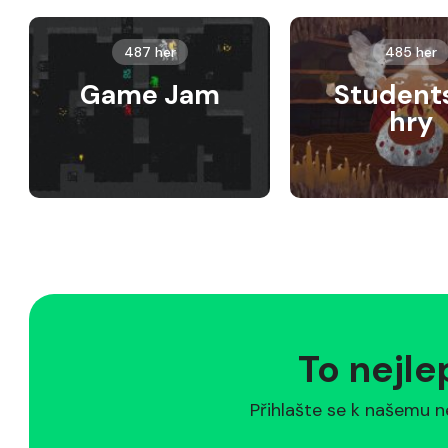
487 her
485 her
Game Jam
Student
hry
To nejle
Přihlašte se k našemu n