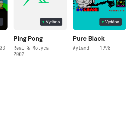
o
Vydáno
Vydáno
Ping Pong
Pure Black
03
Real & Motyca —
Ayland — 1998
2002