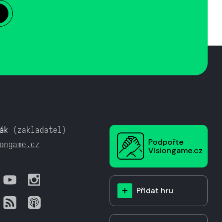
ák
(zakladatel)
Podpořte
ongame.cz
Visiongame.cz
Přidat hru