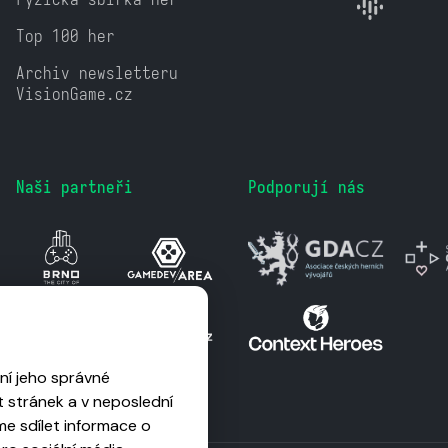
Top 100 her
Archiv newsletteru
VisionGame.cz
Naši partneři
Podporují nás
ní jeho správné
 stránek a v neposlední
me sdílet informace o