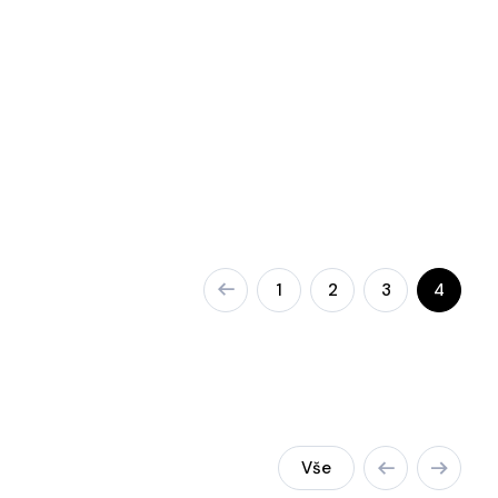
1
2
3
4
Vše