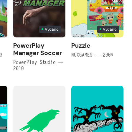
o
Vydáno
Vydáno
PowerPlay
Puzzle
Manager Soccer
0
NOXGAMES — 2009
PowerPlay Studio —
2010