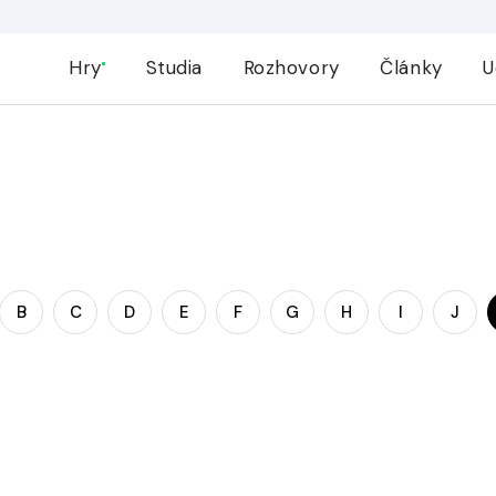
Hry
Studia
Rozhovory
Články
U
B
C
D
E
F
G
H
I
J