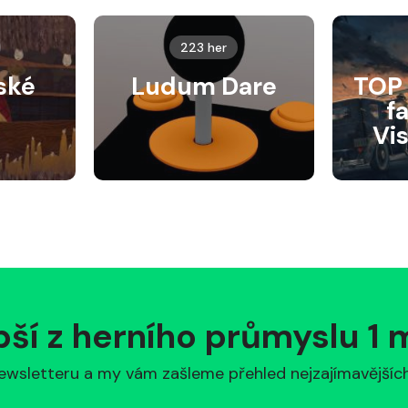
223 her
ské
Ludum Dare
TOP 
f
Vi
pší z herního průmyslu 1
ewsletteru a my vám zašleme přehled nejzajímavějších 