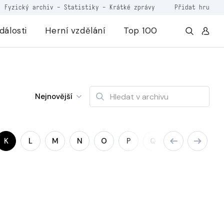
Fyzický archiv
-
Statistiky
-
Krátké zprávy
Přidat hru
dálosti
Herní vzdělání
Top 100
Nejnovější
K
L
M
N
O
P
Q
R
S