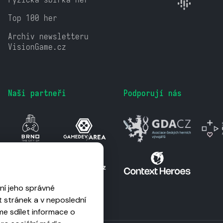
Top 100 her
Archiv newsletteru
VisionGame.cz
Naši partneři
Podporují nás
ní jeho správné
 stránek a v neposlední
me sdílet informace o