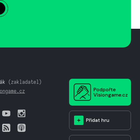
ák
(zakladatel)
Podpořte
ongame.cz
Visiongame.cz
Přidat hru