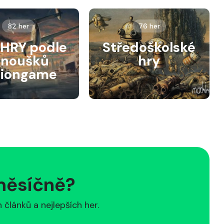
82 her
76 her
HRY podle
Středoškolské
anoušků
hry
siongame
 měsíčně?
článků a nejlepších her.