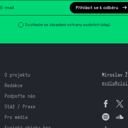
Přihlásit se k odběru
Souhlasím se zásadami ochrany osobních údajů
O projektu
Miroslav Ž
mydla@visi
Redakce
Podpořte nás
Stáž / Praxe
Pro média
Fyzická sbírka her