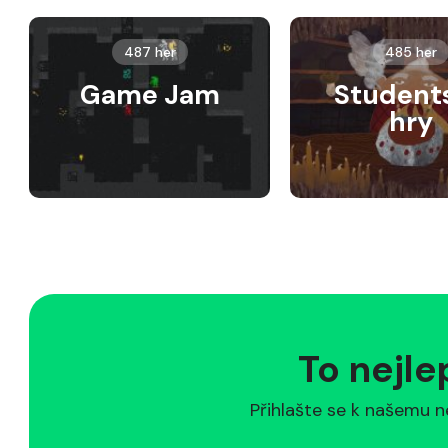
487 her
485 her
Game Jam
Student
hry
To nejle
Přihlašte se k našemu n