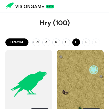
Hry (100)
Filtrovat
0-9
A
B
C
D
E
F
G