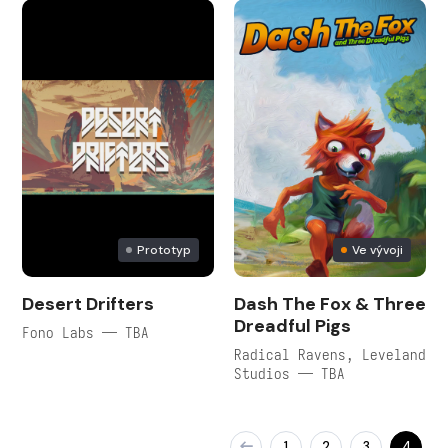
Prototyp
Ve vývoji
Desert Drifters
Dash The Fox & Three
Dreadful Pigs
Fono Labs — TBA
Radical Ravens, Leveland
Studios — TBA
1
2
3
4