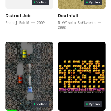
Vydáno
Vydáno
District Job
Deathfall
Andrej Babič — 2009
Nifflheim Softworks —
2008
Vydáno
Vydáno