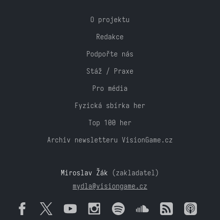
O projektu
Redakce
Podpořte nás
Stáž / Praxe
Pro média
Fyzická sbírka her
Top 100 her
Archiv newsletteru VisionGame.cz
Miroslav Žák
(zakladatel)
mydla@visiongame.cz