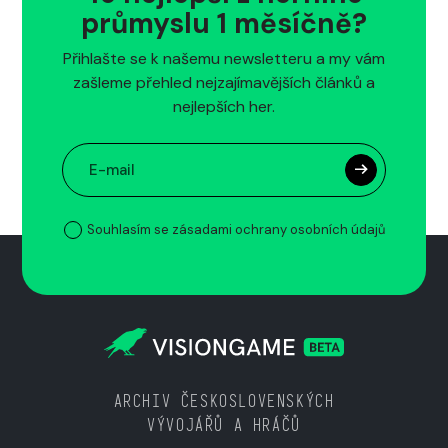
průmyslu 1 měsíčně?
Přihlašte se k našemu newsletteru a my vám
zašleme přehled nejzajímavějších článků a
nejlepších her.
Souhlasím se zásadami ochrany osobních údajů
ARCHIV ČESKOSLOVENSKÝCH
VÝVOJÁŘŮ A HRÁČŮ