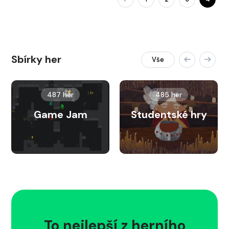
Sbírky her
Vše
487 her
485 her
Game Jam
Studentské hry
To nejlepší z herního