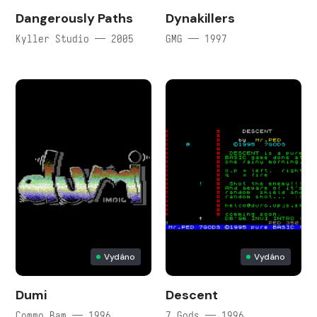
Dangerously Paths
Dynakillers
Kyller Studio — 2005
GMG — 1997
Vydáno
Vydáno
Dumi
Descent
Commo Bam — 1996
7 Gods — 1996