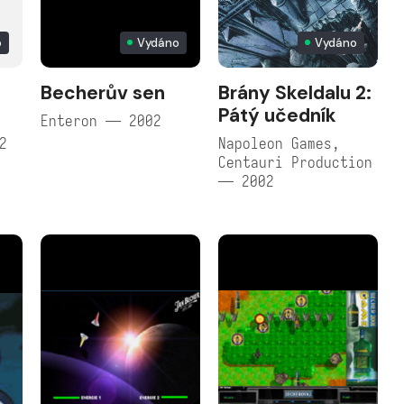
o
Vydáno
Vydáno
Becherův sen
Brány Skeldalu 2:
Pátý učedník
Enteron — 2002
2
Napoleon Games,
Centauri Production
— 2002