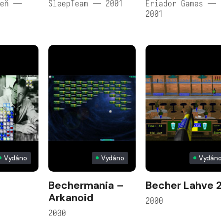
peň —
SleepTeam — 2001
Eriador Games —
2001
Vydáno
Vydáno
Vydán
Bechermania –
Becher Lahve 
Arkanoid
2000
2000