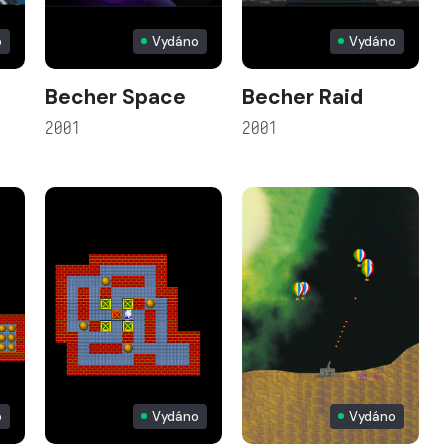
o
Vydáno
Vydáno
Becher Space
Becher Raid
2001
2001
o
Vydáno
Vydáno