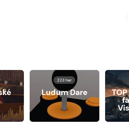
223 her
ské
Ludum Dare
TOP 
f
Vi