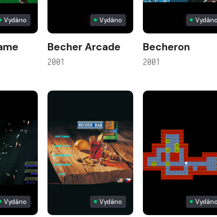
Vydáno
Vydáno
Vydán
Game
Becher Arcade
Becheron
2001
2001
Vydáno
Vydáno
Vydán