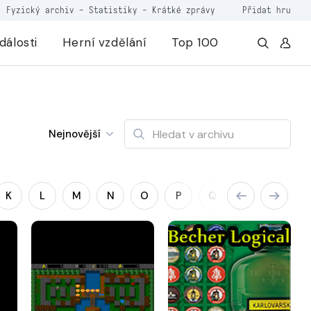
Fyzický archiv
-
Statistiky
-
Krátké zprávy
Přidat hru
dálosti
Herní vzdělání
Top 100
Nejnovější
K
L
M
N
O
P
Q
R
S