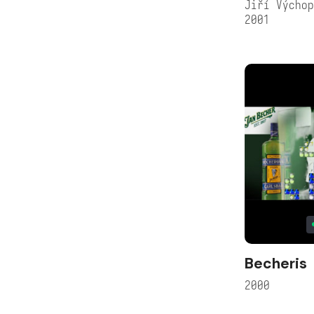
Jiří Výcho
2001
Becheris
2000