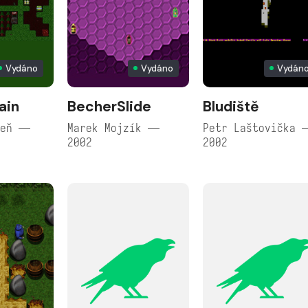
Vydáno
Vydáno
Vydán
ain
BecherSlide
Bludiště
peň —
Marek Mojzík —
Petr Laštovička 
2002
2002