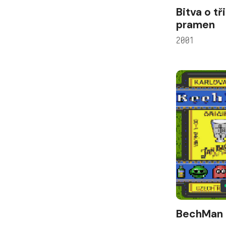
Bitva o tř
pramen
2001
BechMan