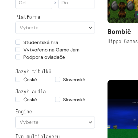
Platforma
Vyberte
Bombič
Hippo Game
Studentská hra
Vytvořeno na Game Jam
Podpora ovladače
Jazyk titulků
České
Slovenské
Jazyk audia
České
Slovenské
Engine
Vyberte
Typ multiplayeru