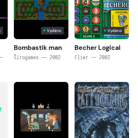
o
Vydáno
Vydáno
Bombastik man
Becher Logical
—
Širogames — 2002
Flier — 2002