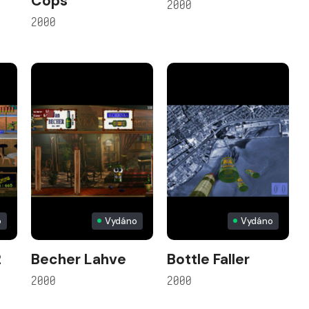
Cops
2000
2000
o
Vydáno
Vydáno
2
Becher Lahve
Bottle Faller
2000
2000