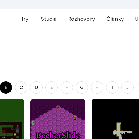
Hry
Studia
Rozhovory
Články
U
B
C
D
E
F
G
H
I
J