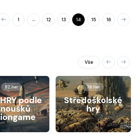
…
1
12
13
14
15
16
Vše
82 her
76 her
HRY podle
Středoškolské
anoušků
hry
siongame