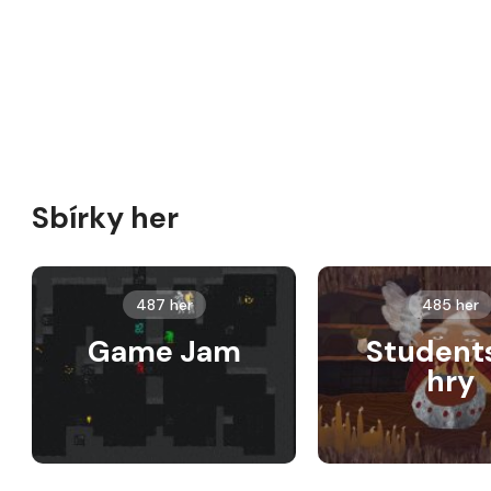
Sbírky her
487 her
485 her
Game Jam
Student
hry