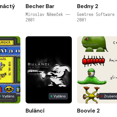
ináctý
Becher Bar
Bedny 2
Miroslav Němeček —
Gemtree Software
2001
2001
Vydáno
Vydáno
Zrušen
Bulánci
Boovie 2