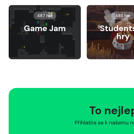
487 her
485 her
Game Jam
Student
hry
To nejle
Přihlašte se k našemu n