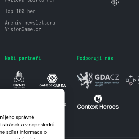
Top 100 her
Archiv newsletteru
VisionGame.cz
Naši partneři
Podporují nás
ní jeho správné
 stránek a v neposlední
me sdílet informace o