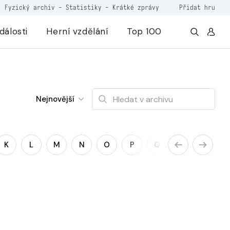
Fyzický archiv
-
Statistiky
-
Krátké zprávy
Přidat hru
dálosti
Herní vzdělání
Top 100
Nejnovější
K
L
M
N
O
P
Q
R
S