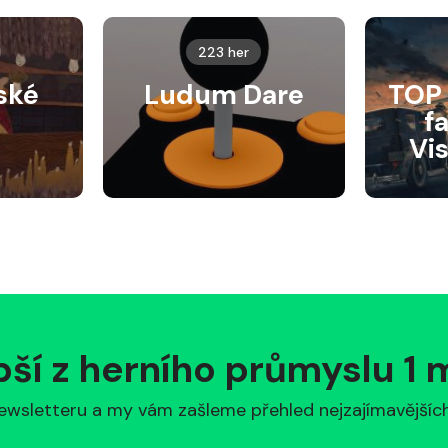
223 her
ské
Ludum Dare
TOP 
f
Vi
pší z herního průmyslu 1
ewsletteru a my vám zašleme přehled nejzajímavějších 