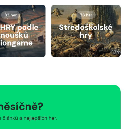
82 her
76 her
HRY podle
Středoškolské
anoušků
hry
siongame
 měsíčně?
článků a nejlepších her.