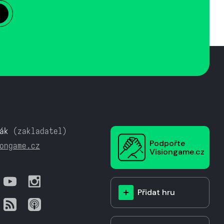
ák
(zakladatel)
Podpořte
ongame.cz
Visiongame.cz
Přidat hru