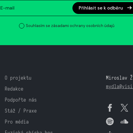
Přihlásit se k odběru
Souhlasím se zásadami ochrany osobních údajů
O projektu
Miroslav Ž
mydla@visi
Redakce
Podpořte nás
Stáž / Praxe
Pro média
Fyzická sbírka her