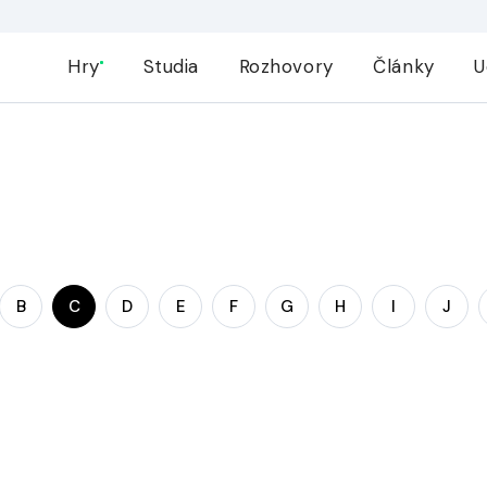
Hry
Studia
Rozhovory
Články
U
B
C
D
E
F
G
H
I
J