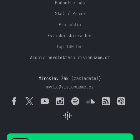
Podpořte nás
Stáž / Praxe
Pro média
Fyzická sbírka her
Top 100 her
Archiv newsletteru VisionGame.cz
Miroslav Žák
(zakladatel)
mydla@visiongame.cz