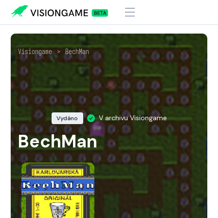
Visiongame
>
BechMan
V archivu Visiongame
Vydáno
BechMan