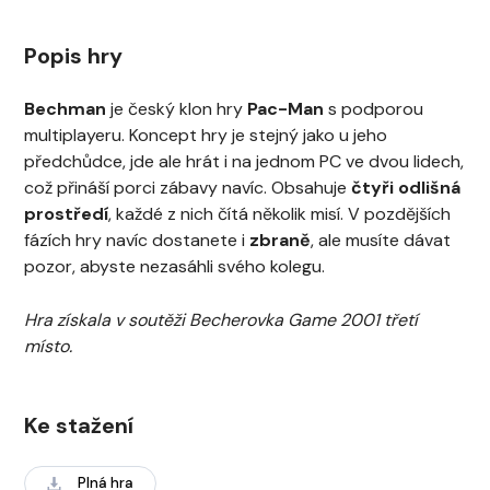
Popis hry
Bechman
je český klon hry
Pac-Man
s podporou
multiplayeru. Koncept hry je stejný jako u jeho
předchůdce, jde ale hrát i na jednom PC ve dvou lidech,
což přináší porci zábavy navíc. Obsahuje
čtyři odlišná
prostředí
, každé z nich čítá několik misí. V pozdějších
fázích hry navíc dostanete i
zbraně
, ale musíte dávat
pozor, abyste nezasáhli svého kolegu.
Hra získala v soutěži Becherovka Game 2001 třetí
místo.
Ke stažení
Plná hra