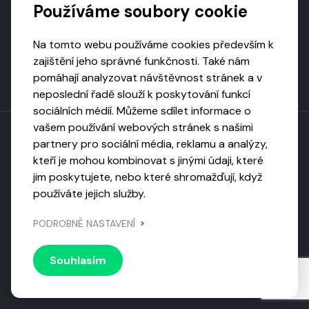
Používáme soubory cookie
Na tomto webu používáme cookies především k
zajištění jeho správné funkčnosti. Také nám
pomáhají analyzovat návštěvnost stránek a v
neposlední řadě slouží k poskytování funkcí
sociálních médií. Můžeme sdílet informace o
vašem používání webových stránek s našimi
partnery pro sociální média, reklamu a analýzy,
kteří je mohou kombinovat s jinými údaji, které
Toto dílo podléhá licenci CC BY-NC-ND
jim poskytujete, nebo které shromažďují, když
Uveďte původ, neužívejte komerčně, nezpracovávejte.
používáte jejich služby.
Webarchivováno
PODROBNÉ NASTAVENÍ
Národní knihovnou ČR
Design by
Vanda
Souhlasím
© 2026 Visiongame. Všechna práva vyhrazena.
Zásady
ochrany soukromí