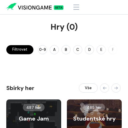
Hry (0)
Filtrovat
0-9
A
B
C
D
E
F
G
Sbírky her
Vše
487 her
485 her
Game Jam
Studentské hry