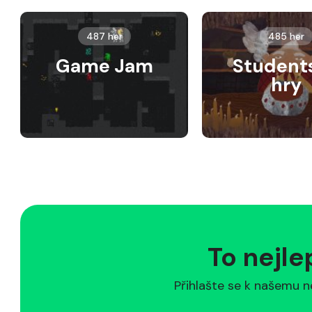
487 her
485 her
Game Jam
Student
hry
To nejle
Přihlašte se k našemu n