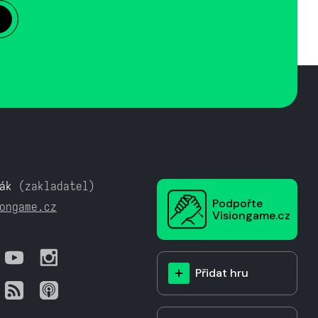
ák
(zakladatel)
Podpořte
ongame.cz
Visiongame.cz
Přidat hru