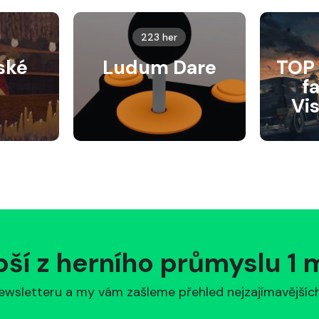
223 her
ské
Ludum Dare
TOP 
f
Vi
pší z herního průmyslu 1
ewsletteru a my vám zašleme přehled nejzajímavějších 