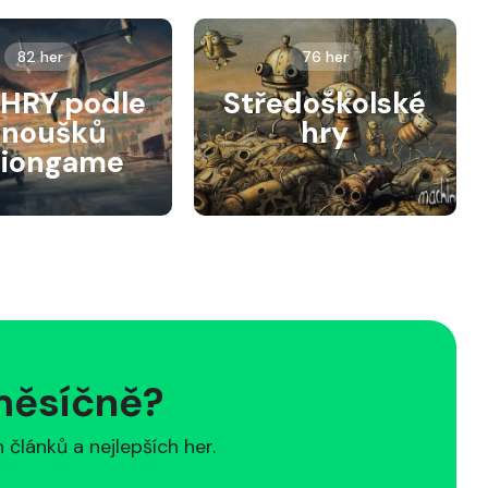
82 her
76 her
HRY podle
Středoškolské
anoušků
hry
siongame
 měsíčně?
článků a nejlepších her.