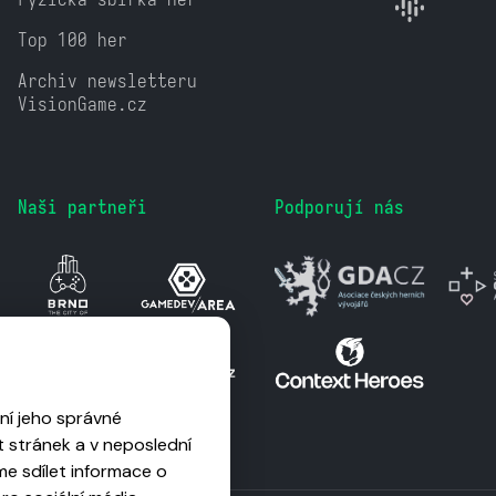
Top 100 her
Archiv newsletteru
VisionGame.cz
Naši partneři
Podporují nás
ní jeho správné
 stránek a v neposlední
me sdílet informace o