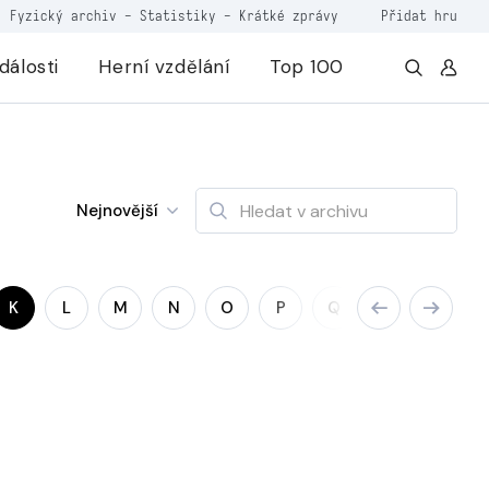
Fyzický archiv
-
Statistiky
-
Krátké zprávy
Přidat hru
dálosti
Herní vzdělání
Top 100
Nejnovější
K
L
M
N
O
P
Q
R
S