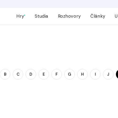
Hry
Studia
Rozhovory
Články
U
B
C
D
E
F
G
H
I
J