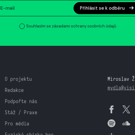
Přihlásit se k odběru
Souhlasím se zásadami ochrany osobních údajů
O projektu
Miroslav Ž
mydla@visi
Redakce
Podpořte nás
Stáž / Praxe
Pro média
Fyzická sbírka her