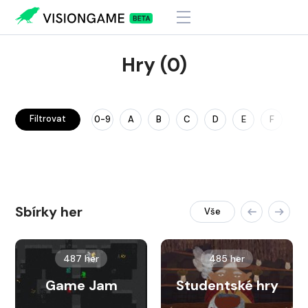
Hry (0)
Filtrovat
0-9
A
B
C
D
E
F
G
Sbírky her
Vše
487 her
485 her
Game Jam
Studentské hry