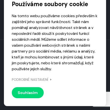
Používáme soubory cookie
Na tomto webu používáme cookies především k
zajištění jeho správné funkčnosti. Také nám
pomáhají analyzovat návštěvnost stránek a v
neposlední řadě slouží k poskytování funkcí
sociálních médií. Můžeme sdílet informace o
vašem používání webových stránek s našimi
partnery pro sociální média, reklamu a analýzy,
kteří je mohou kombinovat s jinými údaji, které
Toto dílo podléhá licenci CC BY-NC-ND
jim poskytujete, nebo které shromažďují, když
Uveďte původ, neužívejte komerčně, nezpracovávejte.
používáte jejich služby.
Webarchivováno
PODROBNÉ NASTAVENÍ
Národní knihovnou ČR
Design by
Vanda
Souhlasím
© 2026 Visiongame. Všechna práva vyhrazena.
Zásady
ochrany soukromí