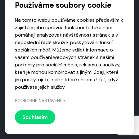
Používáme soubory cookie
Na tomto webu používáme cookies především k
zajištění jeho správné funkčnosti. Také nám
pomáhají analyzovat návštěvnost stránek a v
neposlední řadě slouží k poskytování funkcí
sociálních médií. Můžeme sdílet informace o
vašem používání webových stránek s našimi
partnery pro sociální média, reklamu a analýzy,
kteří je mohou kombinovat s jinými údaji, které
Toto dílo podléhá licenci CC BY-NC-ND
jim poskytujete, nebo které shromažďují, když
Uveďte původ, neužívejte komerčně, nezpracovávejte.
používáte jejich služby.
Webarchivováno
PODROBNÉ NASTAVENÍ
Národní knihovnou ČR
Design by
Vanda
Souhlasím
© 2026 Visiongame. Všechna práva vyhrazena.
Zásady
ochrany soukromí