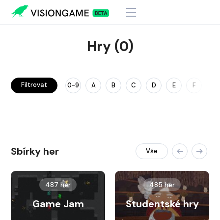
Hry (0)
Filtrovat
0-9
A
B
C
D
E
F
G
Sbírky her
Vše
487 her
485 her
Game Jam
Studentské hry